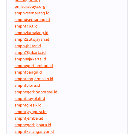
pmibogor.org
pmisurabaya.org
smpn2semarang.id
smpn4semarang.id
smpn14jkt.id
smpn2lumajang.id
smpn2sutojayan.id
smpn4blitar.id
smpn78jakarta.id
smpn88jakarta.id
smpnegeri1ambon.id
smpn1bangil.id
smpn1banjarmasin.id
smpn1biora.id
smpnegeri1bobotsari.id
smpn1boyolali.id
smpn1gresik.id
smpn1jayapura.id
smpn1jember.id
smpnegeri1jepara.id
smpn1karanganyar.id