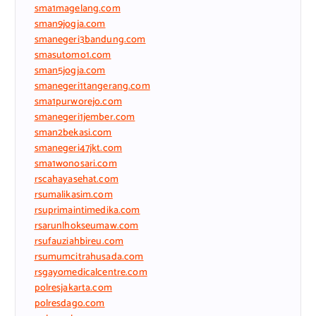
sma1magelang.com
sman9jogja.com
smanegeri3bandung.com
smasutomo1.com
sman5jogja.com
smanegeri1tangerang.com
sma1purworejo.com
smanegeri1jember.com
sman2bekasi.com
smanegeri47jkt.com
sma1wonosari.com
rscahayasehat.com
rsumalikasim.com
rsuprimaintimedika.com
rsarunlhokseumaw.com
rsufauziahbireu.com
rsumumcitrahusada.com
rsgayomedicalcentre.com
polresjakarta.com
polresdago.com