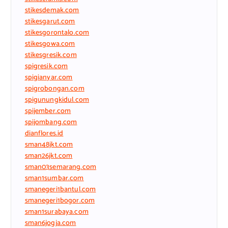
stikesdemak.com
stikesgarut.com
stikesgorontalo.com
stikesgowa.com
stikesgresik.com
spigresik.com
spigianyar.com
spigrobongan.com
spigunungkidul.com
spijember.com
spijombang.com
dianflores.id
sman48jkt.com
sman26jkt.com
sman03semarang.com
sman1sumbar.com
smanegeri1bantul.com
smanegeri1bogor.com
sman1surabaya.com
sman6jogja.com