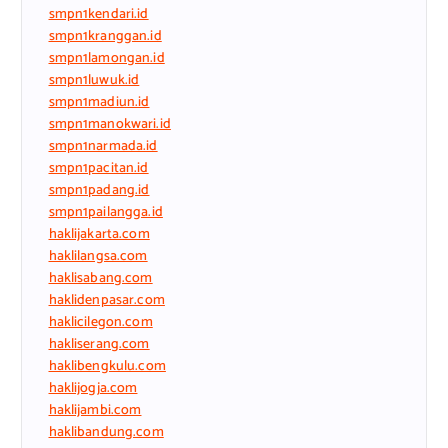
smpn1kendari.id
smpn1kranggan.id
smpn1lamongan.id
smpn1luwuk.id
smpn1madiun.id
smpn1manokwari.id
smpn1narmada.id
smpn1pacitan.id
smpn1padang.id
smpn1pailangga.id
haklijakarta.com
haklilangsa.com
haklisabang.com
haklidenpasar.com
haklicilegon.com
hakliserang.com
haklibengkulu.com
haklijogja.com
haklijambi.com
haklibandung.com