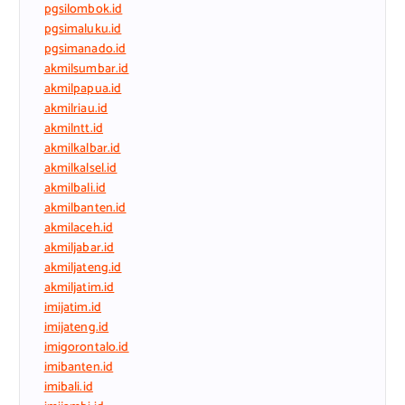
pgsilombok.id
pgsimaluku.id
pgsimanado.id
akmilsumbar.id
akmilpapua.id
akmilriau.id
akmilntt.id
akmilkalbar.id
akmilkalsel.id
akmilbali.id
akmilbanten.id
akmilaceh.id
akmiljabar.id
akmiljateng.id
akmiljatim.id
imijatim.id
imijateng.id
imigorontalo.id
imibanten.id
imibali.id