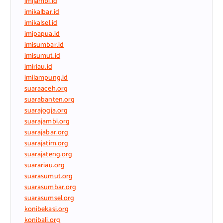
imijambi.id
imikalbar.id
imikalsel.id
imipapua.id
imisumbar.id
imisumut.id
imiriau.id
imilampung.id
suaraaceh.org
suarabanten.org
suarajogja.org
suarajambi.org
suarajabar.org
suarajatim.org
suarajateng.org
suarariau.org
suarasumut.org
suarasumbar.org
suarasumsel.org
konibekasi.org
konibali.org