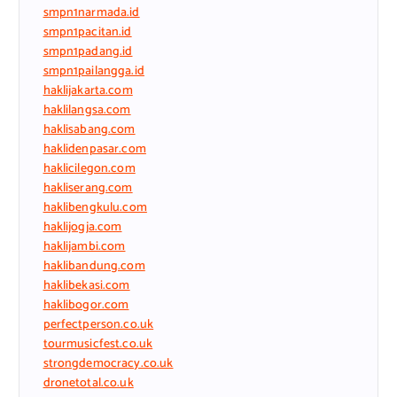
smpn1narmada.id
smpn1pacitan.id
smpn1padang.id
smpn1pailangga.id
haklijakarta.com
haklilangsa.com
haklisabang.com
haklidenpasar.com
haklicilegon.com
hakliserang.com
haklibengkulu.com
haklijogja.com
haklijambi.com
haklibandung.com
haklibekasi.com
haklibogor.com
perfectperson.co.uk
tourmusicfest.co.uk
strongdemocracy.co.uk
dronetotal.co.uk