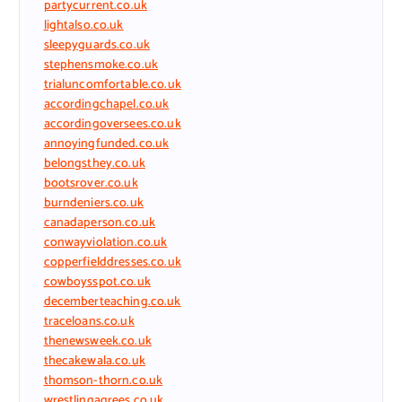
partycurrent.co.uk
lightalso.co.uk
sleepyguards.co.uk
stephensmoke.co.uk
trialuncomfortable.co.uk
accordingchapel.co.uk
accordingoversees.co.uk
annoyingfunded.co.uk
belongsthey.co.uk
bootsrover.co.uk
burndeniers.co.uk
canadaperson.co.uk
conwayviolation.co.uk
copperfielddresses.co.uk
cowboysspot.co.uk
decemberteaching.co.uk
traceloans.co.uk
thenewsweek.co.uk
thecakewala.co.uk
thomson-thorn.co.uk
wrestlingagrees.co.uk