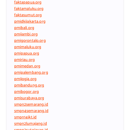
faktapapua.org
faktamaluku.org
faktasumut.org
pmidkijakarta.org
pmibali.org
pmijambi.org
pmigorontalo.org
pmimaluku.org
pmipapua.org
pmiriau.org
pmimedan.org
pmipalembang.org
pmijogja.org
pmibandung.org
pmibogor.org
pmisurabaya.org
smpn2semarang.id
smpn4semarang.id
smpn14jkt.id
smpn2lumajang.id