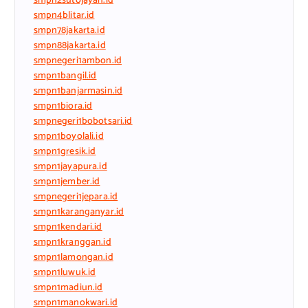
smpn2sutojayan.id
smpn4blitar.id
smpn78jakarta.id
smpn88jakarta.id
smpnegeri1ambon.id
smpn1bangil.id
smpn1banjarmasin.id
smpn1biora.id
smpnegeri1bobotsari.id
smpn1boyolali.id
smpn1gresik.id
smpn1jayapura.id
smpn1jember.id
smpnegeri1jepara.id
smpn1karanganyar.id
smpn1kendari.id
smpn1kranggan.id
smpn1lamongan.id
smpn1luwuk.id
smpn1madiun.id
smpn1manokwari.id