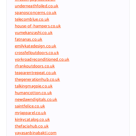
underneathfoiled.co.uk
spanosconcerns.co.uk
telecomblue.co.uk
house-of-hampers.co.uk
yumekanzashi.co.uk
fatnanas.co.uk
emilykatedesign.co.uk
crossfelloutdoors.co.uk
yorkroadreconditioned.co.uk
rfrankoutdoors.co.uk
teaparentrepeat.co.uk
thegenerationhub.co.uk
talkingmagpie.co.uk
humancotton.co.uk
newdawndigitals.co.uk
saintfelice.co.uk
mrjapparel.co.uk
kinkycatalog.co.uk
thefaciahub.co.uk
yayasanbinabakti.com