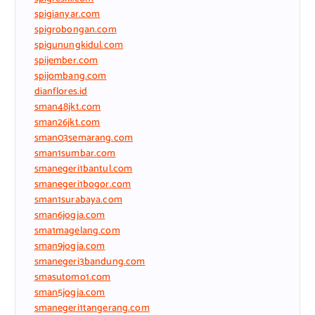
spigianyar.com
spigrobongan.com
spigunungkidul.com
spijember.com
spijombang.com
dianflores.id
sman48jkt.com
sman26jkt.com
sman03semarang.com
sman1sumbar.com
smanegeri1bantul.com
smanegeri1bogor.com
sman1surabaya.com
sman6jogja.com
sma1magelang.com
sman9jogja.com
smanegeri3bandung.com
smasutomo1.com
sman5jogja.com
smanegeri1tangerang.com