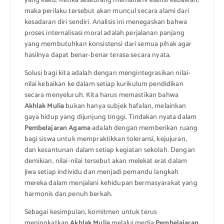
yang kaku. Ketika seseorang memahami esensi kebaikan,
maka perilaku tersebut akan muncul secara alami dari
kesadaran diri sendiri. Analisis ini menegaskan bahwa
proses internalisasi moral adalah perjalanan panjang
yang membutuhkan konsistensi dari semua pihak agar
hasilnya dapat benar-benar terasa secara nyata.
Solusi bagi kita adalah dengan mengintegrasikan nilai-
nilai kebaikan ke dalam setiap kurikulum pendidikan
secara menyeluruh. Kita harus memastikan bahwa
Akhlak Mulia
bukan hanya subjek hafalan, melainkan
gaya hidup yang dijunjung tinggi. Tindakan nyata dalam
Pembelajaran Agama
adalah dengan memberikan ruang
bagi siswa untuk mempraktikkan toleransi, kejujuran,
dan kesantunan dalam setiap kegiatan sekolah. Dengan
demikian, nilai-nilai tersebut akan melekat erat dalam
jiwa setiap individu dan menjadi pemandu langkah
mereka dalam menjalani kehidupan bermasyarakat yang
harmonis dan penuh berkah.
Sebagai kesimpulan, komitmen untuk terus
meningkatkan
Akhlak Mulia
melalui media
Pembelajaran