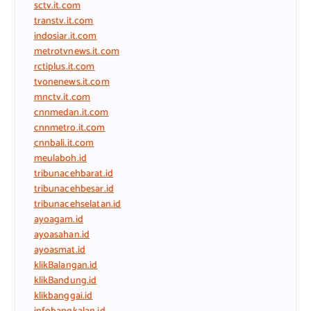
sctv.it.com
transtv.it.com
indosiar.it.com
metrotvnews.it.com
rctiplus.it.com
tvonenews.it.com
mnctv.it.com
cnnmedan.it.com
cnnmetro.it.com
cnnbali.it.com
meulaboh.id
tribunacehbarat.id
tribunacehbesar.id
tribunacehselatan.id
ayoagam.id
ayoasahan.id
ayoasmat.id
klikBalangan.id
klikBandung.id
klikbanggai.id