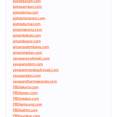
polresbatam.com
polresambon.com
polresbima.com
polresmataram.com
polresdumai.com
antamjakarta.com
antambekasi.com
antambogor.com
antampalembang.com
antammedan.com
yayasanarrohmah.com
yayasanpkbm.com
yayasanmambaulirsyad.com
yayasanabm.com
yayasandharmawanita.com
PBSIjakarta.com
PBSIbogor.com
PBSImedan.com
PBSIlampung.com
PBSIkaltim.com
PBSIsumbar.com