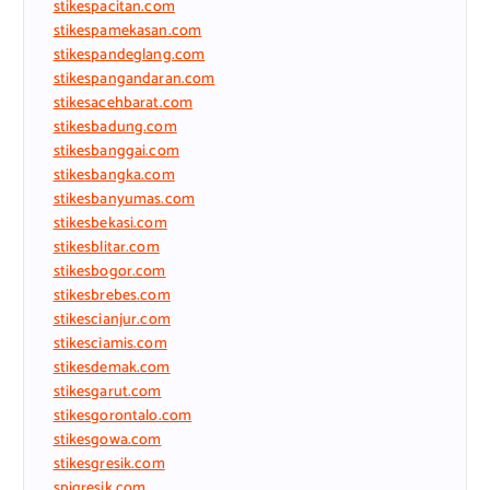
stikespacitan.com
stikespamekasan.com
stikespandeglang.com
stikespangandaran.com
stikesacehbarat.com
stikesbadung.com
stikesbanggai.com
stikesbangka.com
stikesbanyumas.com
stikesbekasi.com
stikesblitar.com
stikesbogor.com
stikesbrebes.com
stikescianjur.com
stikesciamis.com
stikesdemak.com
stikesgarut.com
stikesgorontalo.com
stikesgowa.com
stikesgresik.com
spigresik.com