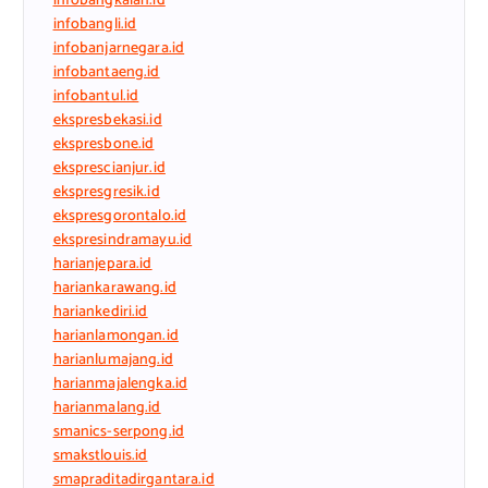
infobangkalan.id
infobangli.id
infobanjarnegara.id
infobantaeng.id
infobantul.id
ekspresbekasi.id
ekspresbone.id
eksprescianjur.id
ekspresgresik.id
ekspresgorontalo.id
ekspresindramayu.id
harianjepara.id
hariankarawang.id
hariankediri.id
harianlamongan.id
harianlumajang.id
harianmajalengka.id
harianmalang.id
smanics-serpong.id
smakstlouis.id
smapraditadirgantara.id