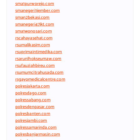
sma1purworejo.com
smanegeri1jember.com
sman2bekasi.com
smanegeri47jkt.com
sma1wonosari.com
rscahayasehat.com
rsumalikasim.com
rsuprimaintimedika.com
rsarunlhokseumaw.com
rsufauziahbireu.com
rsumumcitrahusada.com
rsgayomedicalcentre.com
polresjakarta.com
polresdago.com
polressabang.com
polresdenpasar.com
polresbanten.com
polresjambi.com
polressamarinda.com
polresbanjarmasin.com