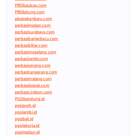
PBSIbaubau.com
PBSIbitung.com
pbsipekanbaru.com
perbasimedan.com
perbasisurabaya.com
perbasibanjarbaru.com
perbasiblitar.com
perbasimagelang.com
perbasijambi.com
perbasiserang.com
perbasitangerang.com
perbasimalang.com
perbasidepok.com
perbasicirebon.com
PGSIbandung.id
pgsiaceh.id
pgsijambi.id
pgsibali.id
pgsijakarta.id
pgsimedan.id