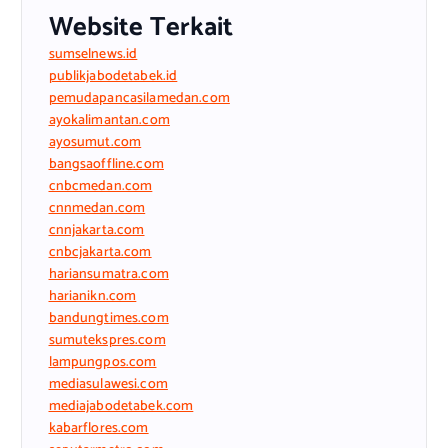
Website Terkait
sumselnews.id
publikjabodetabek.id
pemudapancasilamedan.com
ayokalimantan.com
ayosumut.com
bangsaoffline.com
cnbcmedan.com
cnnmedan.com
cnnjakarta.com
cnbcjakarta.com
hariansumatra.com
harianikn.com
bandungtimes.com
sumutekspres.com
lampungpos.com
mediasulawesi.com
mediajabodetabek.com
kabarflores.com