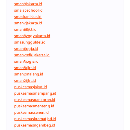
sman8jakarta.id
smalabschool.id
smaskanisius.id
sman2jakarta.id
sman68jkt.id
sman8yogyakarta.id
smasungguldel.id
sman1jogja.id
sman28dkijakarta.id
sman3jogja.id
sman81jkt.id
sman2malang.id
sman21jkt.id
puskesmasjakut.id
puskesmasmampang.id
puskesmaspancoran.id
puskesmasmenteng.id
puskesmassenen.id
puskesmaskramatjati.id
puskesmasngambeg.id