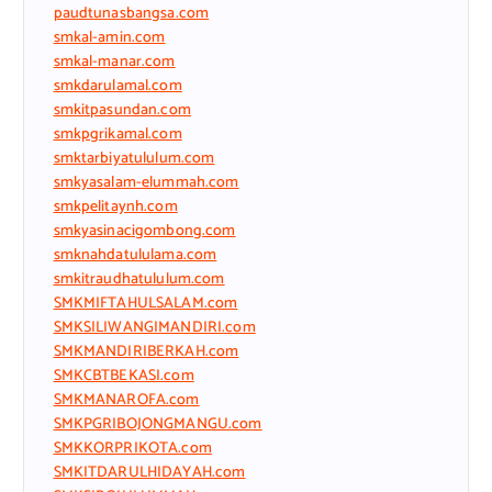
paudtunasbangsa.com
smkal-amin.com
smkal-manar.com
smkdarulamal.com
smkitpasundan.com
smkpgrikamal.com
smktarbiyatululum.com
smkyasalam-elummah.com
smkpelitaynh.com
smkyasinacigombong.com
smknahdatululama.com
smkitraudhatululum.com
SMKMIFTAHULSALAM.com
SMKSILIWANGIMANDIRI.com
SMKMANDIRIBERKAH.com
SMKCBTBEKASI.com
SMKMANAROFA.com
SMKPGRIBOJONGMANGU.com
SMKKORPRIKOTA.com
SMKITDARULHIDAYAH.com