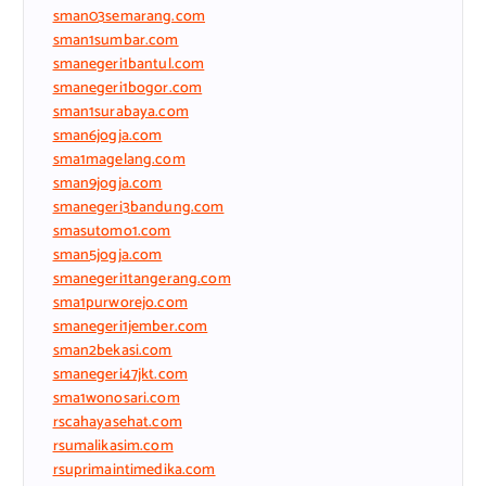
sman03semarang.com
sman1sumbar.com
smanegeri1bantul.com
smanegeri1bogor.com
sman1surabaya.com
sman6jogja.com
sma1magelang.com
sman9jogja.com
smanegeri3bandung.com
smasutomo1.com
sman5jogja.com
smanegeri1tangerang.com
sma1purworejo.com
smanegeri1jember.com
sman2bekasi.com
smanegeri47jkt.com
sma1wonosari.com
rscahayasehat.com
rsumalikasim.com
rsuprimaintimedika.com