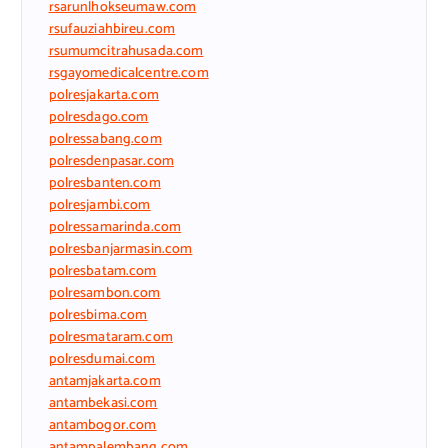
rsarunlhokseumaw.com
rsufauziahbireu.com
rsumumcitrahusada.com
rsgayomedicalcentre.com
polresjakarta.com
polresdago.com
polressabang.com
polresdenpasar.com
polresbanten.com
polresjambi.com
polressamarinda.com
polresbanjarmasin.com
polresbatam.com
polresambon.com
polresbima.com
polresmataram.com
polresdumai.com
antamjakarta.com
antambekasi.com
antambogor.com
antampalembang.com