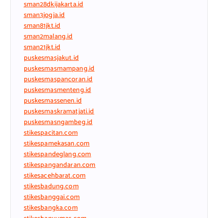
sman28dkijakarta.id
sman3jogja.id
sman81jkt.id
sman2malang.id
sman21jkt.id
puskesmasjakut.id
puskesmasmampang.id
puskesmaspancoran.id
puskesmasmenteng.id
puskesmassenen.id
puskesmaskramatjati.id
puskesmasngambeg.id
stikespacitan.com
stikespamekasan.com
stikespandeglang.com
stikespangandaran.com
stikesacehbarat.com
stikesbadung.com
stikesbanggai.com
stikesbangka.com