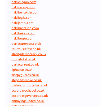
haklicilegon.com
hakliserang.com
haklibengkulu.com
haklijogja.com
haklijambi.com
haklibandung.com
haklibekasi.com
haklibogor.com
perfectperson.co.uk
tourmusicfest.co.uk
strongdemocracy.co.uk
dronetotal.co.uk
partycurrent.co.uk
lightalso.co.uk
sleepyguards.co.uk
stephensmoke.co.uk
trialuncomfortable.co.uk
accordingchapel.co.uk
accordingoversees.co.uk
annoyingfunded.co.uk