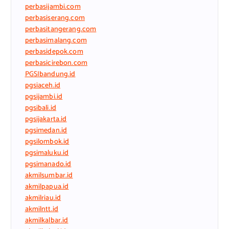
perbasijambi.com
perbasiserang.com
perbasitangerang.com
perbasimalang.com
perbasidepok.com
perbasicirebon.com
PGSIbandung.id
pgsiaceh.id
pgsijambi.id
pgsibali.id
pgsijakarta.id
pgsimedan.id
pgsilombok.id
pgsimaluku.id
pgsimanado.id
akmilsumbar.id
akmilpapua.id
akmilriau.id
akmilntt.id
akmilkalbar.id