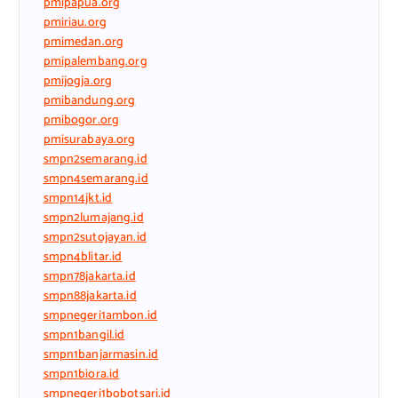
pmipapua.org
pmiriau.org
pmimedan.org
pmipalembang.org
pmijogja.org
pmibandung.org
pmibogor.org
pmisurabaya.org
smpn2semarang.id
smpn4semarang.id
smpn14jkt.id
smpn2lumajang.id
smpn2sutojayan.id
smpn4blitar.id
smpn78jakarta.id
smpn88jakarta.id
smpnegeri1ambon.id
smpn1bangil.id
smpn1banjarmasin.id
smpn1biora.id
smpnegeri1bobotsari.id