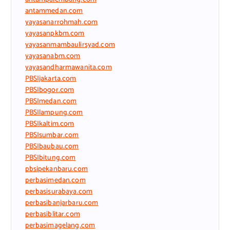
antammedan.com
yayasanarrohmah.com
yayasanpkbm.com
yayasanmambaulirsyad.com
yayasanabm.com
yayasandharmawanita.com
PBSIjakarta.com
PBSIbogor.com
PBSImedan.com
PBSIlampung.com
PBSIkaltim.com
PBSIsumbar.com
PBSIbaubau.com
PBSIbitung.com
pbsipekanbaru.com
perbasimedan.com
perbasisurabaya.com
perbasibanjarbaru.com
perbasiblitar.com
perbasimagelang.com