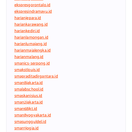
ekspresgorontalo.id
ekspresindramayu.id
harianjepara.id
hariankarawang.id
hariankediri.id
harianlamongan.id
harianlumajang.id
harianmajalengka.id
harianmalang.id
smanics-serpong.id
smakstlouis.id
smapraditadirgantara.id
sman8jakarta.id
smalabschool.id
smaskanisius.id
sman2jakarta.id
sman68jkt.id
sman8yogyakarta.id
smasungguldel.id
sman1jogja.id