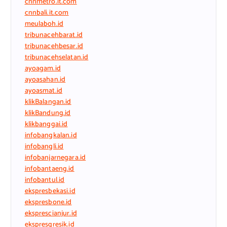
cnnmetro.it.com
cnnbali.it.com
meulaboh.id
tribunacehbarat.id
tribunacehbesar.id
tribunacehselatan.id
ayoagam.id
ayoasahan.id
ayoasmat.id
klikBalangan.id
klikBandung.id
klikbanggai.id
infobangkalan.id
infobangli.id
infobanjarnegara.id
infobantaeng.id
infobantul.id
ekspresbekasi.id
ekspresbone.id
eksprescianjur.id
ekspresgresik.id