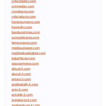
cnbcmedan.com
cnnmedan.com
cnnjakarta.com
cnbcjakarta.com
hariansumatra.com
harianikn.com
bandungtimes.com
sumutekspres.com
lampungpos.com
mediasulawesi.com
mediajabodetabek.com
kabarflores.com
seputarmetro.com
aktual.it.com
akurat.it.com
antara.it.com
analisadaily.it.com
antv.it.com
antvklik.it.com
ayojakarta.it.com
ayobandung.it.com