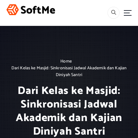
S
k
i
Menebar Rahmah, Mencetak Generasi Berakhlak dan Berilmu.
p
t
o
c
o
n
Home
t
Dari Kelas ke Masjid: Sinkronisasi Jadwal Akademik dan Kajian
e
Diniyah Santri
n
t
Dari Kelas ke Masjid:
Sinkronisasi Jadwal
Akademik dan Kajian
Diniyah Santri