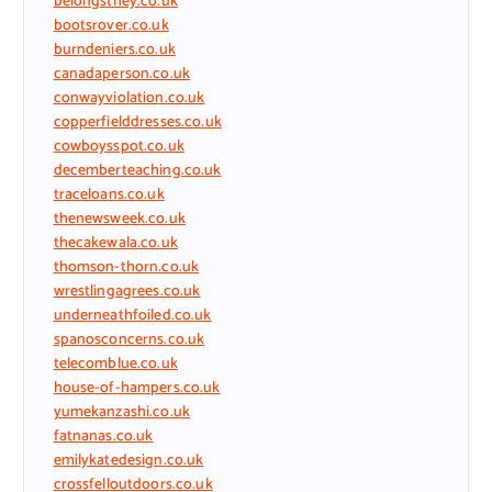
belongsthey.co.uk
bootsrover.co.uk
burndeniers.co.uk
canadaperson.co.uk
conwayviolation.co.uk
copperfielddresses.co.uk
cowboysspot.co.uk
decemberteaching.co.uk
traceloans.co.uk
thenewsweek.co.uk
thecakewala.co.uk
thomson-thorn.co.uk
wrestlingagrees.co.uk
underneathfoiled.co.uk
spanosconcerns.co.uk
telecomblue.co.uk
house-of-hampers.co.uk
yumekanzashi.co.uk
fatnanas.co.uk
emilykatedesign.co.uk
crossfelloutdoors.co.uk