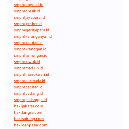
smpn1boyolali.id
smpn1gresik.id
smpn1jayapura.id
smpn1jember.id
smpnegeri1jepara.id
smpn1karanganyar.id
smpn1kendari.id
smpn1kranggan.id
smpn1lamongan.id
smpn1luwuk.id
smpn1madiun.id
smpn1manokwari.id
smpn1narmada.id
smpn1pacitan.id
smpn1padang.id
smpn1pailangga.id
haklijakarta.com
haklilangsa.com
haklisabang.com
haklidenpasar.com