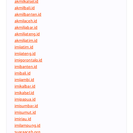
akmilkalsel.id
akmilbali.id
akmilbanten.id
akmilaceh.id
akmiljabar.id
akmiljateng.id
akmiljatim.id
imijatim.id
imijateng.id
imigorontalo.id
imibanten.id
imibali.id
imijambi.id
imikalbar.id
imikalsel.id
imipapua.id
imisumbar.id
imisumut.id
imiriau.id
imilampung.id
suaraaceh.org