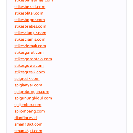
stikesbanyumas.com
stikesbekasi.com
stikesblitar.com
stikesbogor.com
stikesbrebes.com
stikescianjur.com
stikesciamis.com
stikesdemak.com
stikesgarut.com
stikesgorontalo.com
stikesgowa.com
stikesgresik.com
spigresik.com
spigianyar.com
spigrobongan.com
spigunungkidul.com
spijember.com
spijombang.com
dianflores.id
sman48jkt.com
sman26jkt.com