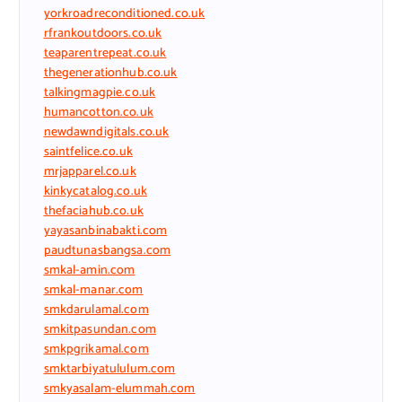
yorkroadreconditioned.co.uk
rfrankoutdoors.co.uk
teaparentrepeat.co.uk
thegenerationhub.co.uk
talkingmagpie.co.uk
humancotton.co.uk
newdawndigitals.co.uk
saintfelice.co.uk
mrjapparel.co.uk
kinkycatalog.co.uk
thefaciahub.co.uk
yayasanbinabakti.com
paudtunasbangsa.com
smkal-amin.com
smkal-manar.com
smkdarulamal.com
smkitpasundan.com
smkpgrikamal.com
smktarbiyatululum.com
smkyasalam-elummah.com