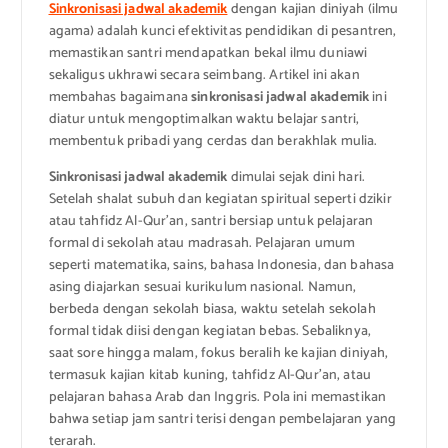
Sinkronisasi jadwal akademik
dengan kajian diniyah (ilmu
agama) adalah kunci efektivitas pendidikan di pesantren,
memastikan santri mendapatkan bekal ilmu duniawi
sekaligus ukhrawi secara seimbang. Artikel ini akan
membahas bagaimana
sinkronisasi jadwal akademik
ini
diatur untuk mengoptimalkan waktu belajar santri,
membentuk pribadi yang cerdas dan berakhlak mulia.
Sinkronisasi jadwal akademik
dimulai sejak dini hari.
Setelah shalat subuh dan kegiatan spiritual seperti dzikir
atau tahfidz Al-Qur’an, santri bersiap untuk pelajaran
formal di sekolah atau madrasah. Pelajaran umum
seperti matematika, sains, bahasa Indonesia, dan bahasa
asing diajarkan sesuai kurikulum nasional. Namun,
berbeda dengan sekolah biasa, waktu setelah sekolah
formal tidak diisi dengan kegiatan bebas. Sebaliknya,
saat sore hingga malam, fokus beralih ke kajian diniyah,
termasuk kajian kitab kuning, tahfidz Al-Qur’an, atau
pelajaran bahasa Arab dan Inggris. Pola ini memastikan
bahwa setiap jam santri terisi dengan pembelajaran yang
terarah.