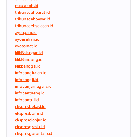
meulaboh.id
tribunacehbarat.id
tribunacehbesar.id
tribunacehselatan.id
ayoagam.id
ayoasahan.id
ayoasmat.id
klikBalangan.id
klikBandung.id
klikbanggai.id
infobangkalan.id
infobangli.id
infobanjarnegara.id
infobantaeng.id
infobantul.id
ekspresbekasi.id
ekspresbone.id
eksprescianjur.id
ekspresgresik.id
ekspresgorontalo.id