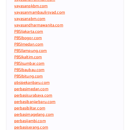
yayasanpkbm.com
yayasanmambaulirsyad.com
yayasanabm.com
yayasandharmawanita.com
PBSIjakarta.com
PBSIbogor.com
PBSImedan.com
PBSIlampung.com
PBSIkaltim.com
PBSIsumbar.com
PBSIbaubau.com
PBSIbitung.com
pbsipekanbaru.com
perbasimedan.com
perbasisurabaya.com
perbasibanjarbaru.com
perbasiblitar.com
perbasimagelang.com
perbasijambi.com
perbasiserang.com