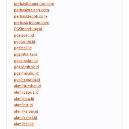
perbasitangerang.com
perbasimalang.com
perbasidepok.com
perbasicirebon.com
PGSIbandung.id
pgsiaceh.id
pgsijambi.id
pgsibali.id
pgsijakarta.id
pgsimedan.id
pgsilombok.id
pgsimaluku.id
pgsimanado.id
akmilsumbar.id
akmilpapua.id
akmilriau.id
akmilntt.id
akmilkalbar.id
akmilkalsel.id
akmilbali.id