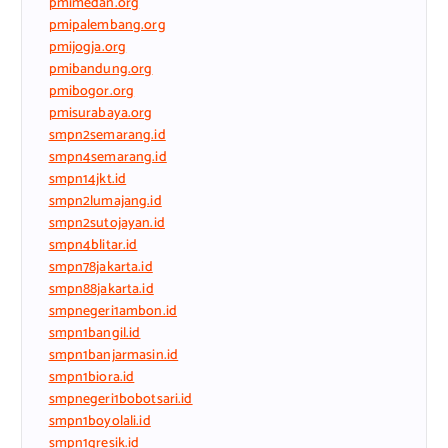
pmimedan.org
pmipalembang.org
pmijogja.org
pmibandung.org
pmibogor.org
pmisurabaya.org
smpn2semarang.id
smpn4semarang.id
smpn14jkt.id
smpn2lumajang.id
smpn2sutojayan.id
smpn4blitar.id
smpn78jakarta.id
smpn88jakarta.id
smpnegeri1ambon.id
smpn1bangil.id
smpn1banjarmasin.id
smpn1biora.id
smpnegeri1bobotsari.id
smpn1boyolali.id
smpn1gresik.id