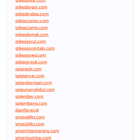
stikesblitar.com
stikesbogor.com
stikesbrebes.com
stikescianjur.com
stikesciamis.com
stikesdemak.com
stikesgarut.com
stikesgorontalo.com
stikesgowa.com
stikesgresik.com
spigresik.com
spigianyar.com
spigrobongan.com
spigunungkidul.com
spijember.com
spijombang.com
dianflores.id
sman48jkt.com
sman26jkt.com
sman03semarang.com
sman1sumbar.com