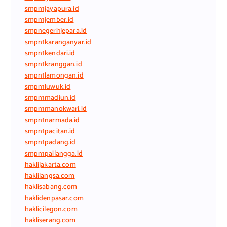
smpn1jayapura.id
smpn1jember.id
smpnegeri1jepara.id
smpn1karanganyar.id
smpn1kendari.id
smpn1kranggan.id
smpn1lamongan.id
smpn1luwuk.id
smpn1madiun.id
smpn1manokwari.id
smpn1narmada.id
smpn1pacitan.id
smpn1padang.id
smpn1pailangga.id
haklijakarta.com
haklilangsa.com
haklisabang.com
haklidenpasar.com
haklicilegon.com
hakliserang.com