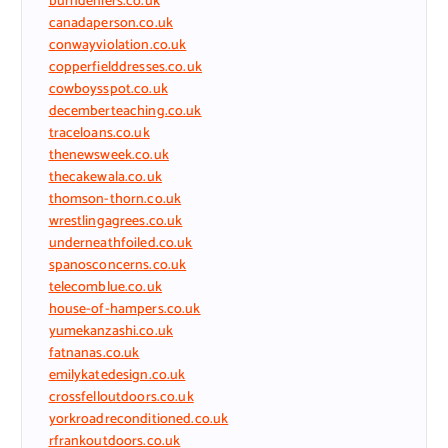
burndeniers.co.uk
canadaperson.co.uk
conwayviolation.co.uk
copperfielddresses.co.uk
cowboysspot.co.uk
decemberteaching.co.uk
traceloans.co.uk
thenewsweek.co.uk
thecakewala.co.uk
thomson-thorn.co.uk
wrestlingagrees.co.uk
underneathfoiled.co.uk
spanosconcerns.co.uk
telecomblue.co.uk
house-of-hampers.co.uk
yumekanzashi.co.uk
fatnanas.co.uk
emilykatedesign.co.uk
crossfelloutdoors.co.uk
yorkroadreconditioned.co.uk
rfrankoutdoors.co.uk