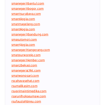
smanegeri1bantul.com
smanegeri1bogor.com
sman1surabaya.com
sman6jogja.com
sma1magelang.com
sman9jogja.com
smanegeri3bandung.com
smasutomo1.com
sman5jogja.com
smanegeri1tangerang.com
sma1purworejo.com
smanegeri1jember.com
sman2bekasi.com
smanegeri47jkt.com
sma1wonosari.com
rscahayasehat.com
rsumalikasim.com
rsuprimaintimedika.com
rsarunlhokseumaw.com
rsufauziahbireu.com