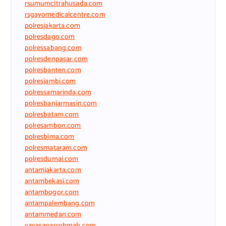
rsumumcitrahusada.com
rsgayomedicalcentre.com
polresjakarta.com
polresdago.com
polressabang.com
polresdenpasar.com
polresbanten.com
polresjambi.com
polressamarinda.com
polresbanjarmasin.com
polresbatam.com
polresambon.com
polresbima.com
polresmataram.com
polresdumai.com
antamjakarta.com
antambekasi.com
antambogor.com
antampalembang.com
antammedan.com
yayasanarrohmah.com