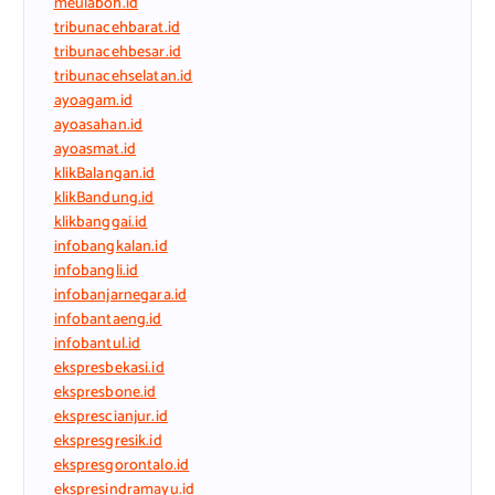
meulaboh.id
tribunacehbarat.id
tribunacehbesar.id
tribunacehselatan.id
ayoagam.id
ayoasahan.id
ayoasmat.id
klikBalangan.id
klikBandung.id
klikbanggai.id
infobangkalan.id
infobangli.id
infobanjarnegara.id
infobantaeng.id
infobantul.id
ekspresbekasi.id
ekspresbone.id
eksprescianjur.id
ekspresgresik.id
ekspresgorontalo.id
ekspresindramayu.id