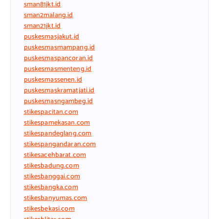
sman81jkt.id
sman2malang.id
sman21jkt.id
puskesmasjakut.id
puskesmasmampang.id
puskesmaspancoran.id
puskesmasmenteng.id
puskesmassenen.id
puskesmaskramatjati.id
puskesmasngambeg.id
stikespacitan.com
stikespamekasan.com
stikespandeglang.com
stikespangandaran.com
stikesacehbarat.com
stikesbadung.com
stikesbanggai.com
stikesbangka.com
stikesbanyumas.com
stikesbekasi.com