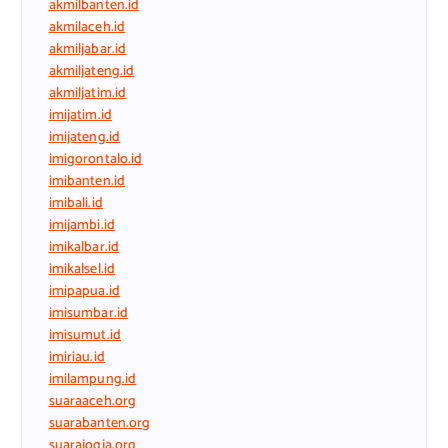
akmilbanten.id
akmilaceh.id
akmiljabar.id
akmiljateng.id
akmiljatim.id
imijatim.id
imijateng.id
imigorontalo.id
imibanten.id
imibali.id
imijambi.id
imikalbar.id
imikalsel.id
imipapua.id
imisumbar.id
imisumut.id
imiriau.id
imilampung.id
suaraaceh.org
suarabanten.org
suarajogja.org