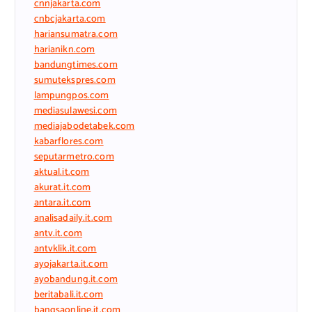
cnnjakarta.com
cnbcjakarta.com
hariansumatra.com
harianikn.com
bandungtimes.com
sumutekspres.com
lampungpos.com
mediasulawesi.com
mediajabodetabek.com
kabarflores.com
seputarmetro.com
aktual.it.com
akurat.it.com
antara.it.com
analisadaily.it.com
antv.it.com
antvklik.it.com
ayojakarta.it.com
ayobandung.it.com
beritabali.it.com
bangsaonline.it.com