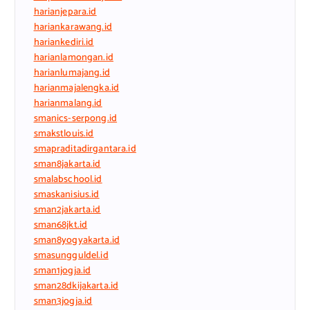
harianjepara.id
hariankarawang.id
hariankediri.id
harianlamongan.id
harianlumajang.id
harianmajalengka.id
harianmalang.id
smanics-serpong.id
smakstlouis.id
smapraditadirgantara.id
sman8jakarta.id
smalabschool.id
smaskanisius.id
sman2jakarta.id
sman68jkt.id
sman8yogyakarta.id
smasungguldel.id
sman1jogja.id
sman28dkijakarta.id
sman3jogja.id