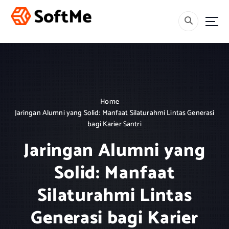
S
k
i
Menebar Rahmah, Mencetak Generasi Berakhlak dan Berilmu.
p
t
o
c
o
n
Home
t
Jaringan Alumni yang Solid: Manfaat Silaturahmi Lintas Generasi
e
bagi Karier Santri
n
t
Jaringan Alumni yang
Solid: Manfaat
Silaturahmi Lintas
Generasi bagi Karier