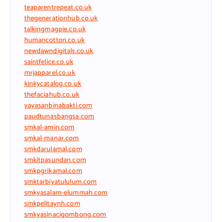
teaparentrepeat.co.uk
thegenerationhub.co.uk
talkingmagpie.co.uk
humancotton.co.uk
newdawndigitals.co.uk
saintfelice.co.uk
mrjapparel.co.uk
kinkycatalog.co.uk
thefaciahub.co.uk
yayasanbinabakti.com
paudtunasbangsa.com
smkal-amin.com
smkal-manar.com
smkdarulamal.com
smkitpasundan.com
smkpgrikamal.com
smktarbiyatululum.com
smkyasalam-elummah.com
smkpelitaynh.com
smkyasinacigombong.com