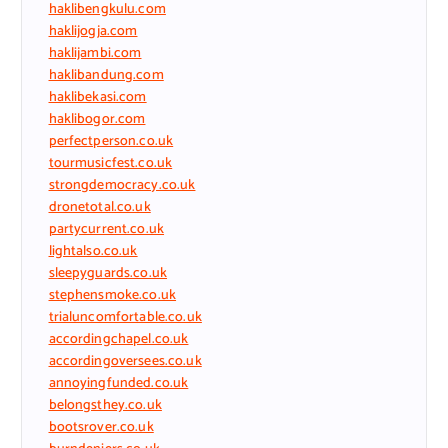
haklibengkulu.com
haklijogja.com
haklijambi.com
haklibandung.com
haklibekasi.com
haklibogor.com
perfectperson.co.uk
tourmusicfest.co.uk
strongdemocracy.co.uk
dronetotal.co.uk
partycurrent.co.uk
lightalso.co.uk
sleepyguards.co.uk
stephensmoke.co.uk
trialuncomfortable.co.uk
accordingchapel.co.uk
accordingoversees.co.uk
annoyingfunded.co.uk
belongsthey.co.uk
bootsrover.co.uk