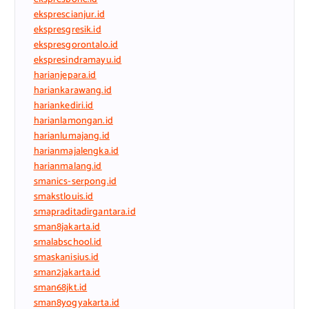
eksprescianjur.id
ekspresgresik.id
ekspresgorontalo.id
ekspresindramayu.id
harianjepara.id
hariankarawang.id
hariankediri.id
harianlamongan.id
harianlumajang.id
harianmajalengka.id
harianmalang.id
smanics-serpong.id
smakstlouis.id
smapraditadirgantara.id
sman8jakarta.id
smalabschool.id
smaskanisius.id
sman2jakarta.id
sman68jkt.id
sman8yogyakarta.id