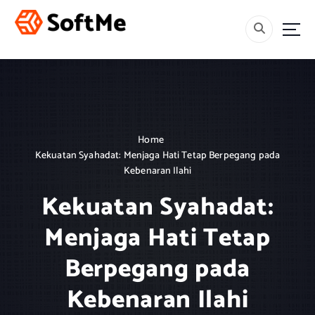
S
k
i
Menebar Rahmah, Mencetak Generasi Berakhlak dan Berilmu.
p
t
o
c
o
n
Home
t
Kekuatan Syahadat: Menjaga Hati Tetap Berpegang pada
e
Kebenaran Ilahi
n
t
Kekuatan Syahadat:
Menjaga Hati Tetap
Berpegang pada
Kebenaran Ilahi