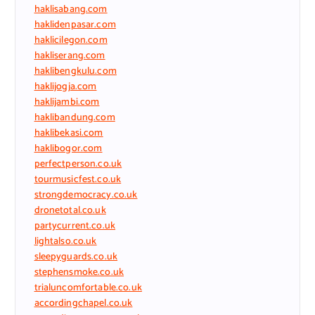
haklisabang.com
haklidenpasar.com
haklicilegon.com
hakliserang.com
haklibengkulu.com
haklijogja.com
haklijambi.com
haklibandung.com
haklibekasi.com
haklibogor.com
perfectperson.co.uk
tourmusicfest.co.uk
strongdemocracy.co.uk
dronetotal.co.uk
partycurrent.co.uk
lightalso.co.uk
sleepyguards.co.uk
stephensmoke.co.uk
trialuncomfortable.co.uk
accordingchapel.co.uk