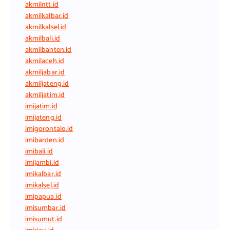
akmilntt.id
akmilkalbar.id
akmilkalsel.id
akmilbali.id
akmilbanten.id
akmilaceh.id
akmiljabar.id
akmiljateng.id
akmiljatim.id
imijatim.id
imijateng.id
imigorontalo.id
imibanten.id
imibali.id
imijambi.id
imikalbar.id
imikalsel.id
imipapua.id
imisumbar.id
imisumut.id