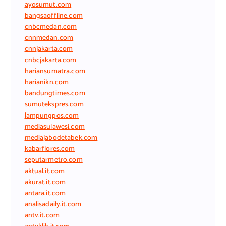
ayosumut.com
bangsaoffline.com
cnbcmedan.com
cnnmedan.com
cnnjakarta.com
cnbcjakarta.com
hariansumatra.com
harianikn.com
bandungtimes.com
sumutekspres.com
lampungpos.com
mediasulawesi.com
mediajabodetabek.com
kabarflores.com
seputarmetro.com
aktual.it.com
akurat.it.com
antara.it.com
analisadaily.it.com
antv.it.com