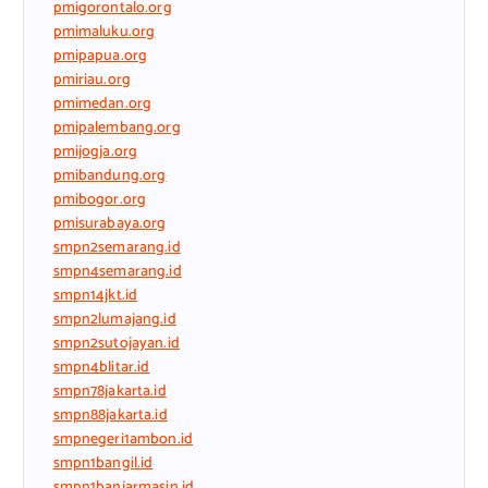
pmigorontalo.org
pmimaluku.org
pmipapua.org
pmiriau.org
pmimedan.org
pmipalembang.org
pmijogja.org
pmibandung.org
pmibogor.org
pmisurabaya.org
smpn2semarang.id
smpn4semarang.id
smpn14jkt.id
smpn2lumajang.id
smpn2sutojayan.id
smpn4blitar.id
smpn78jakarta.id
smpn88jakarta.id
smpnegeri1ambon.id
smpn1bangil.id
smpn1banjarmasin.id