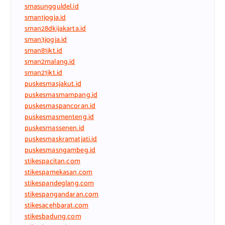
smasungguldel.id
sman1jogja.id
sman28dkijakarta.id
sman3jogja.id
sman81jkt.id
sman2malang.id
sman21jkt.id
puskesmasjakut.id
puskesmasmampang.id
puskesmaspancoran.id
puskesmasmenteng.id
puskesmassenen.id
puskesmaskramatjati.id
puskesmasngambeg.id
stikespacitan.com
stikespamekasan.com
stikespandeglang.com
stikespangandaran.com
stikesacehbarat.com
stikesbadung.com