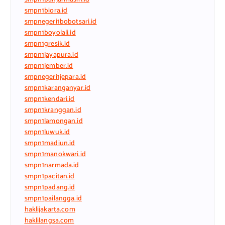
smpn1biora.id
smpnegeri1bobotsari.id
smpn1boyolali.id
smpn1gresik.id
smpn1jayapura.id
smpn1jember.id
smpnegeri1jepara.id
smpn1karanganyar.id
smpn1kendari.id
smpn1kranggan.id
smpn1lamongan.id
smpn1luwuk.id
smpn1madiun.id
smpn1manokwari.id
smpn1narmada.id
smpn1pacitan.id
smpn1padang.id
smpn1pailangga.id
haklijakarta.com
haklilangsa.com