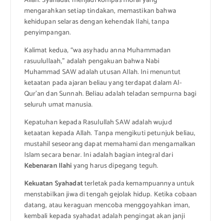
Allah. Syahadat menjadi kompas moral yang
mengarahkan setiap tindakan, memastikan bahwa
kehidupan selaras dengan kehendak Ilahi, tanpa
penyimpangan.
Kalimat kedua, “wa asyhadu anna Muhammadan
rasuulullaah,” adalah pengakuan bahwa Nabi
Muhammad SAW adalah utusan Allah. Ini menuntut
ketaatan pada ajaran beliau yang terdapat dalam Al-
Qur’an dan Sunnah. Beliau adalah teladan sempurna bagi
seluruh umat manusia.
Kepatuhan kepada Rasulullah SAW adalah wujud
ketaatan kepada Allah. Tanpa mengikuti petunjuk beliau,
mustahil seseorang dapat memahami dan mengamalkan
Islam secara benar. Ini adalah bagian integral dari
Kebenaran Ilahi
yang harus dipegang teguh.
Kekuatan Syahadat
terletak pada kemampuannya untuk
menstabilkan jiwa di tengah gejolak hidup. Ketika cobaan
datang, atau keraguan mencoba menggoyahkan iman,
kembali kepada syahadat adalah pengingat akan janji