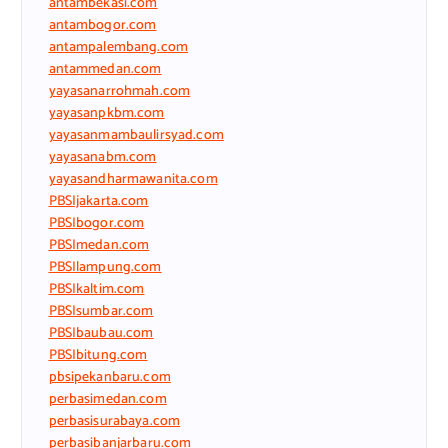
antambekasi.com
antambogor.com
antampalembang.com
antammedan.com
yayasanarrohmah.com
yayasanpkbm.com
yayasanmambaulirsyad.com
yayasanabm.com
yayasandharmawanita.com
PBSIjakarta.com
PBSIbogor.com
PBSImedan.com
PBSIlampung.com
PBSIkaltim.com
PBSIsumbar.com
PBSIbaubau.com
PBSIbitung.com
pbsipekanbaru.com
perbasimedan.com
perbasisurabaya.com
perbasibanjarbaru.com