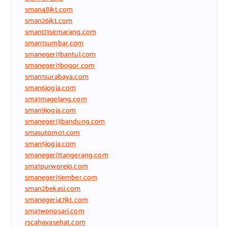
sman48jkt.com
sman26jkt.com
sman03semarang.com
sman1sumbar.com
smanegeri1bantul.com
smanegeri1bogor.com
sman1surabaya.com
sman6jogja.com
sma1magelang.com
sman9jogja.com
smanegeri3bandung.com
smasutomo1.com
sman5jogja.com
smanegeri1tangerang.com
sma1purworejo.com
smanegeri1jember.com
sman2bekasi.com
smanegeri47jkt.com
sma1wonosari.com
rscahayasehat.com