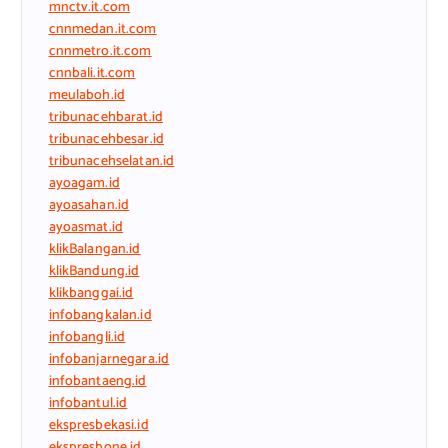
mnctv.it.com
cnnmedan.it.com
cnnmetro.it.com
cnnbali.it.com
meulaboh.id
tribunacehbarat.id
tribunacehbesar.id
tribunacehselatan.id
ayoagam.id
ayoasahan.id
ayoasmat.id
klikBalangan.id
klikBandung.id
klikbanggai.id
infobangkalan.id
infobangli.id
infobanjarnegara.id
infobantaeng.id
infobantul.id
ekspresbekasi.id
ekspresbone.id