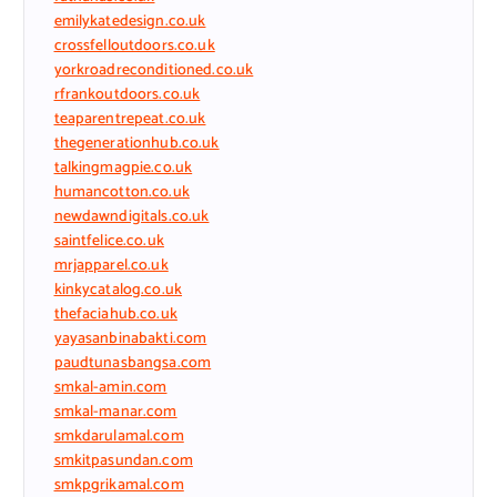
emilykatedesign.co.uk
crossfelloutdoors.co.uk
yorkroadreconditioned.co.uk
rfrankoutdoors.co.uk
teaparentrepeat.co.uk
thegenerationhub.co.uk
talkingmagpie.co.uk
humancotton.co.uk
newdawndigitals.co.uk
saintfelice.co.uk
mrjapparel.co.uk
kinkycatalog.co.uk
thefaciahub.co.uk
yayasanbinabakti.com
paudtunasbangsa.com
smkal-amin.com
smkal-manar.com
smkdarulamal.com
smkitpasundan.com
smkpgrikamal.com