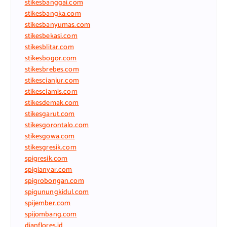
stikesbanggai.com
stikesbangka.com
stikesbanyumas.com
stikesbekasi.com
stikesblitar.com
stikesbogor.com
stikesbrebes.com
stikescianjur.com
stikesciamis.com
stikesdemak.com
stikesgarut.com
stikesgorontalo.com
stikesgowa.com
stikesgresik.com
spigresik.com
spigianyar.com
spigrobongan.com
spigunungkidul.com
spijember.com
spijombang.com
dianflores.id