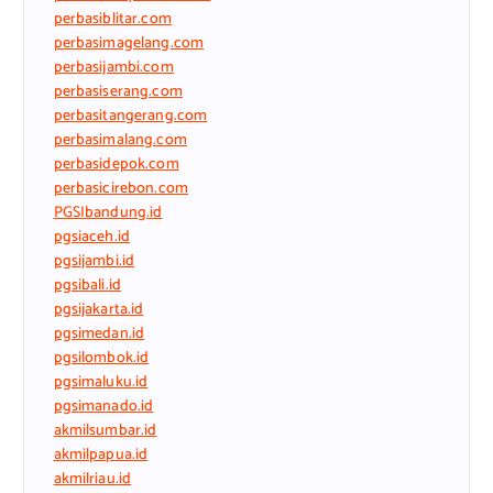
perbasiblitar.com
perbasimagelang.com
perbasijambi.com
perbasiserang.com
perbasitangerang.com
perbasimalang.com
perbasidepok.com
perbasicirebon.com
PGSIbandung.id
pgsiaceh.id
pgsijambi.id
pgsibali.id
pgsijakarta.id
pgsimedan.id
pgsilombok.id
pgsimaluku.id
pgsimanado.id
akmilsumbar.id
akmilpapua.id
akmilriau.id