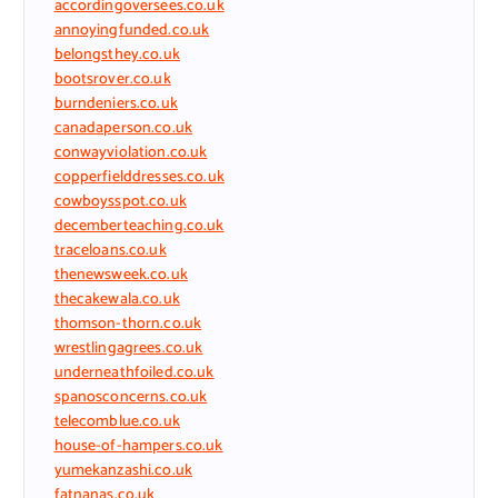
accordingoversees.co.uk
annoyingfunded.co.uk
belongsthey.co.uk
bootsrover.co.uk
burndeniers.co.uk
canadaperson.co.uk
conwayviolation.co.uk
copperfielddresses.co.uk
cowboysspot.co.uk
decemberteaching.co.uk
traceloans.co.uk
thenewsweek.co.uk
thecakewala.co.uk
thomson-thorn.co.uk
wrestlingagrees.co.uk
underneathfoiled.co.uk
spanosconcerns.co.uk
telecomblue.co.uk
house-of-hampers.co.uk
yumekanzashi.co.uk
fatnanas.co.uk