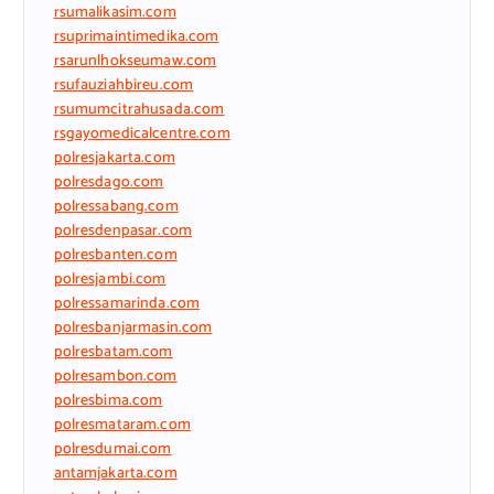
rsumalikasim.com
rsuprimaintimedika.com
rsarunlhokseumaw.com
rsufauziahbireu.com
rsumumcitrahusada.com
rsgayomedicalcentre.com
polresjakarta.com
polresdago.com
polressabang.com
polresdenpasar.com
polresbanten.com
polresjambi.com
polressamarinda.com
polresbanjarmasin.com
polresbatam.com
polresambon.com
polresbima.com
polresmataram.com
polresdumai.com
antamjakarta.com