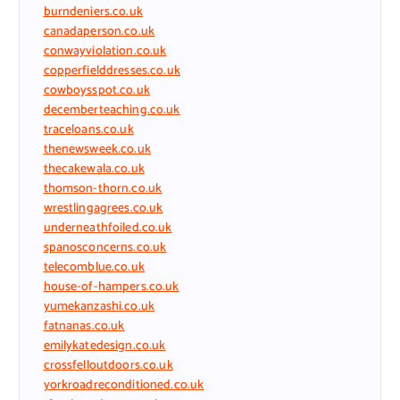
burndeniers.co.uk
canadaperson.co.uk
conwayviolation.co.uk
copperfielddresses.co.uk
cowboysspot.co.uk
decemberteaching.co.uk
traceloans.co.uk
thenewsweek.co.uk
thecakewala.co.uk
thomson-thorn.co.uk
wrestlingagrees.co.uk
underneathfoiled.co.uk
spanosconcerns.co.uk
telecomblue.co.uk
house-of-hampers.co.uk
yumekanzashi.co.uk
fatnanas.co.uk
emilykatedesign.co.uk
crossfelloutdoors.co.uk
yorkroadreconditioned.co.uk