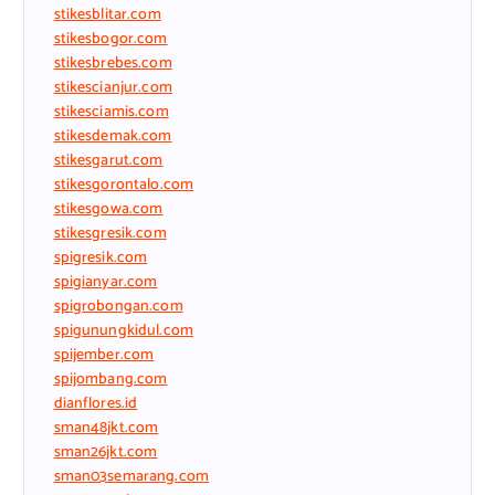
stikesblitar.com
stikesbogor.com
stikesbrebes.com
stikescianjur.com
stikesciamis.com
stikesdemak.com
stikesgarut.com
stikesgorontalo.com
stikesgowa.com
stikesgresik.com
spigresik.com
spigianyar.com
spigrobongan.com
spigunungkidul.com
spijember.com
spijombang.com
dianflores.id
sman48jkt.com
sman26jkt.com
sman03semarang.com