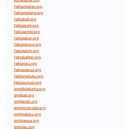
konikalbar.org
faktamedan.org
faktamalang.org
faktabali.org
faktaaceh.org
faktajambi.org
faktajabar.org
faktajateng.org
faktajatim.org
faktakalbar.org
faktariau.org
faktapapua.org
faktamaluku.org
faktasumut.org
pmidkijakarta.org
pmibali.org
pmijambi.org
pmigorontalo.org
pmimaluku.org
pmipapua.org
pmiriau.org