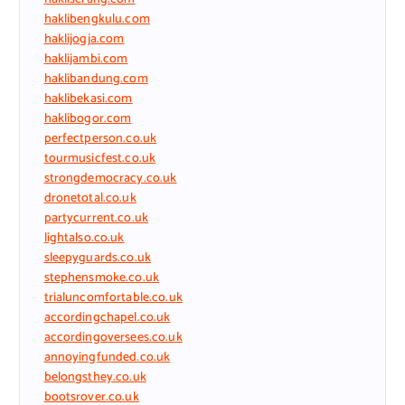
haklibengkulu.com
haklijogja.com
haklijambi.com
haklibandung.com
haklibekasi.com
haklibogor.com
perfectperson.co.uk
tourmusicfest.co.uk
strongdemocracy.co.uk
dronetotal.co.uk
partycurrent.co.uk
lightalso.co.uk
sleepyguards.co.uk
stephensmoke.co.uk
trialuncomfortable.co.uk
accordingchapel.co.uk
accordingoversees.co.uk
annoyingfunded.co.uk
belongsthey.co.uk
bootsrover.co.uk