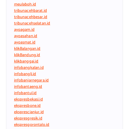
meulaboh.id
tribunacehbarat.id
tribunacehbesar.id
tribunacehselatan.id
ayoagam.id
ayoasahan.id
ayoasmat.id
klikBalangan.id
klikBandung.id
klikbanggai.id
infobangkalan.id
infobangli.id
infobanjarnegara.id
infobantaeng.id
infobantul.id
ekspresbekasi.id
ekspresbone.id
eksprescianjur.id
ekspresgresik.id
ekspresgorontalo.id