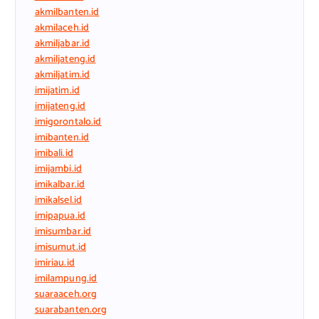
akmilbanten.id
akmilaceh.id
akmiljabar.id
akmiljateng.id
akmiljatim.id
imijatim.id
imijateng.id
imigorontalo.id
imibanten.id
imibali.id
imijambi.id
imikalbar.id
imikalsel.id
imipapua.id
imisumbar.id
imisumut.id
imiriau.id
imilampung.id
suaraaceh.org
suarabanten.org