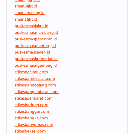
sman81jkt.id
sman2malang.id
sman21jkt.id
puskesmasjakut.id
puskesmasmampang.id
puskesmaspancoran.id
puskesmasmenteng.id
puskesmassenen.id
puskesmaskramatjati.id
puskesmasngambeg.id
stikespacitan.com
stikespamekasan.com
stikespandeglang.com
stikespangandaran.com
stikesacehbarat.com
stikesbadung.com
stikesbanggai.com
stikesbangka.com
stikesbanyumas.com
stikesbekasi.com