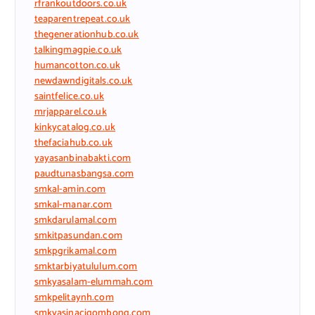
rfrankoutdoors.co.uk
teaparentrepeat.co.uk
thegenerationhub.co.uk
talkingmagpie.co.uk
humancotton.co.uk
newdawndigitals.co.uk
saintfelice.co.uk
mrjapparel.co.uk
kinkycatalog.co.uk
thefaciahub.co.uk
yayasanbinabakti.com
paudtunasbangsa.com
smkal-amin.com
smkal-manar.com
smkdarulamal.com
smkitpasundan.com
smkpgrikamal.com
smktarbiyatululum.com
smkyasalam-elummah.com
smkpelitaynh.com
smkyasinacigombong.com