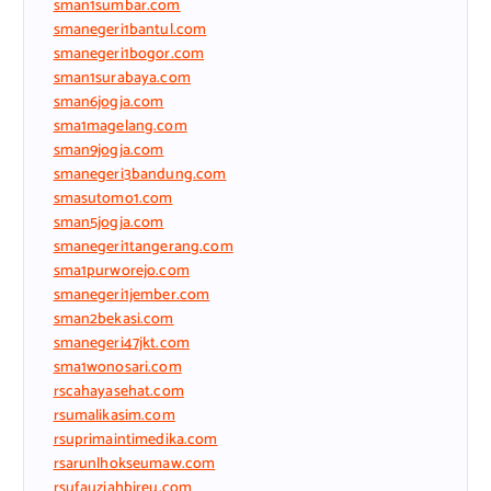
sman1sumbar.com
smanegeri1bantul.com
smanegeri1bogor.com
sman1surabaya.com
sman6jogja.com
sma1magelang.com
sman9jogja.com
smanegeri3bandung.com
smasutomo1.com
sman5jogja.com
smanegeri1tangerang.com
sma1purworejo.com
smanegeri1jember.com
sman2bekasi.com
smanegeri47jkt.com
sma1wonosari.com
rscahayasehat.com
rsumalikasim.com
rsuprimaintimedika.com
rsarunlhokseumaw.com
rsufauziahbireu.com