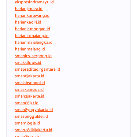
ekspresindramayu.id
harianjepara.id
hariankarawang.id
hariankediri.id
harianlamongan.id
harianlumajang.id
harianmajalengka.id
harianmalang.id
smanics-serpong.id
smakstlouis.id
smapraditadirgantara.id
sman8jakarta.id
smalabschool.id
smaskanisius.id
sman2jakarta.id
sman68jkt.id
sman8yogyakarta.id
smasungguldel.id
sman1jogja.id
sman28dkijakarta.id
sman3jogja.id