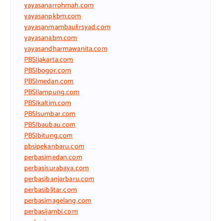
yayasanarrohmah.com
yayasanpkbm.com
yayasanmambaulirsyad.com
yayasanabm.com
yayasandharmawanita.com
PBSIjakarta.com
PBSIbogor.com
PBSImedan.com
PBSIlampung.com
PBSIkaltim.com
PBSIsumbar.com
PBSIbaubau.com
PBSIbitung.com
pbsipekanbaru.com
perbasimedan.com
perbasisurabaya.com
perbasibanjarbaru.com
perbasiblitar.com
perbasimagelang.com
perbasijambi.com