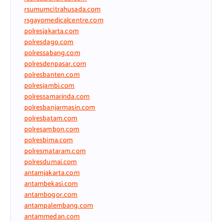
rsumumcitrahusada.com
rsgayomedicalcentre.com
polresjakarta.com
polresdago.com
polressabang.com
polresdenpasar.com
polresbanten.com
polresjambi.com
polressamarinda.com
polresbanjarmasin.com
polresbatam.com
polresambon.com
polresbima.com
polresmataram.com
polresdumai.com
antamjakarta.com
antambekasi.com
antambogor.com
antampalembang.com
antammedan.com