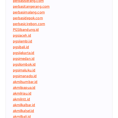
perbasiserang.com
perbasitangerang.com
perbasimalang.com
perbasidepok.com
perbasicirebon.com
PGSIbandung.id
pgsiaceh.id
pgsijambi.id
pgsibali.id
pgsijakarta.id
pgsimedan.id
pgsilombok.id
pgsimaluku.id
pgsimanado.id
akmilsumbar.id
akmilpapua.id
akmilriau.id
akmilntt.id
akmilkalbar.id
akmilkalsel.id
akmilbali.id