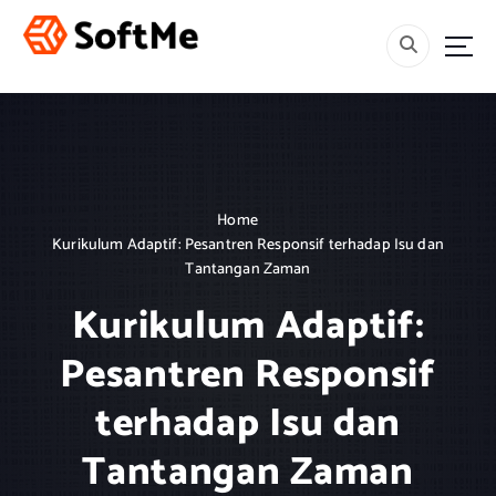
S
k
i
Menebar Rahmah, Mencetak Generasi Berakhlak dan Berilmu.
p
t
o
c
o
n
Home
t
Kurikulum Adaptif: Pesantren Responsif terhadap Isu dan
e
Tantangan Zaman
n
t
Kurikulum Adaptif:
Pesantren Responsif
terhadap Isu dan
Tantangan Zaman