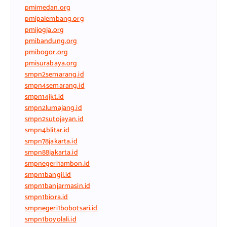
pmimedan.org
pmipalembang.org
pmijogja.org
pmibandung.org
pmibogor.org
pmisurabaya.org
smpn2semarang.id
smpn4semarang.id
smpn14jkt.id
smpn2lumajang.id
smpn2sutojayan.id
smpn4blitar.id
smpn78jakarta.id
smpn88jakarta.id
smpnegeri1ambon.id
smpn1bangil.id
smpn1banjarmasin.id
smpn1biora.id
smpnegeri1bobotsari.id
smpn1boyolali.id