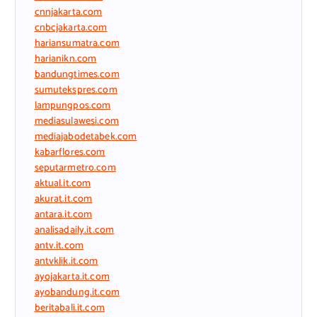
cnnjakarta.com
cnbcjakarta.com
hariansumatra.com
harianikn.com
bandungtimes.com
sumutekspres.com
lampungpos.com
mediasulawesi.com
mediajabodetabek.com
kabarflores.com
seputarmetro.com
aktual.it.com
akurat.it.com
antara.it.com
analisadaily.it.com
antv.it.com
antvklik.it.com
ayojakarta.it.com
ayobandung.it.com
beritabali.it.com