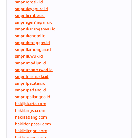
smpn1gresik.id
smpn1jayapura.id
smpn1jember.id
smpnegeri1jepara.id
smpn1karanganyar.id
smpn1kendari.id
smpn1kranggan.id
smpn1lamongan.id
smpn1luwuk.id
smpn1madiun.id
smpn1manokwari.id
smpn1narmada.id
smpn1pacitan.id
smpn1padang.id
smpn1pailangga.id
haklijakarta.com
haklilangsa.com
haklisabang.com
haklidenpasar.com
haklicilegon.com
hakliserang.com