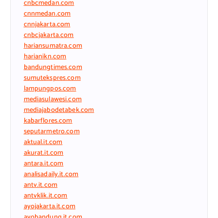
cnbcmedan.com
cnnmedan.com
cnnjakarta.com
cnbcjakarta.com
hariansumatra.com
harianikn.com
bandungtimes.com
sumutekspres.com
lampungpos.com
mediasulawesi.com
mediajabodetabek.com
kabarflores.com
seputarmetro.com
aktual.it.com
akurat.it.com
antara.it.com
analisadaily.it.com
antv.it.com
antvklik.it.com
ayojakarta.it.com
ayobandung.it.com