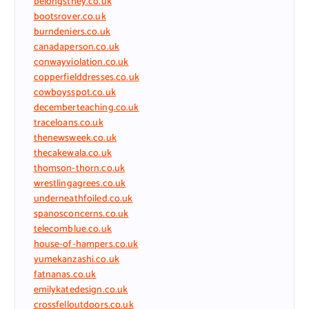
belongsthey.co.uk
bootsrover.co.uk
burndeniers.co.uk
canadaperson.co.uk
conwayviolation.co.uk
copperfielddresses.co.uk
cowboysspot.co.uk
decemberteaching.co.uk
traceloans.co.uk
thenewsweek.co.uk
thecakewala.co.uk
thomson-thorn.co.uk
wrestlingagrees.co.uk
underneathfoiled.co.uk
spanosconcerns.co.uk
telecomblue.co.uk
house-of-hampers.co.uk
yumekanzashi.co.uk
fatnanas.co.uk
emilykatedesign.co.uk
crossfelloutdoors.co.uk