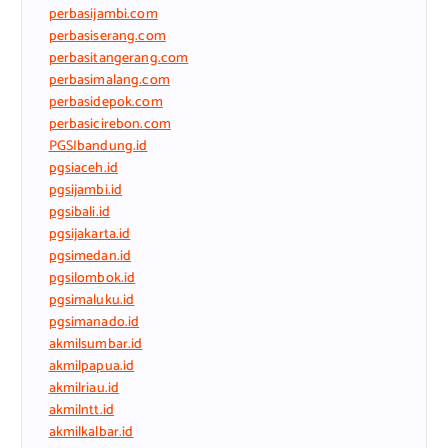
perbasijambi.com
perbasiserang.com
perbasitangerang.com
perbasimalang.com
perbasidepok.com
perbasicirebon.com
PGSIbandung.id
pgsiaceh.id
pgsijambi.id
pgsibali.id
pgsijakarta.id
pgsimedan.id
pgsilombok.id
pgsimaluku.id
pgsimanado.id
akmilsumbar.id
akmilpapua.id
akmilriau.id
akmilntt.id
akmilkalbar.id