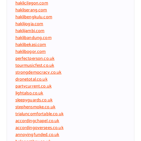
haklicilegon.com
hakliserang.com
haklibengkulu.com
haklijogja.com
haklijambi.com
haklibandung.com
haklibekasi.com
haklibogor.com
perfectperson.co.uk
tourmusicfest.co.uk
strongdemocracy.co.uk
dronetotal.co.uk
partycurrent.co.uk
lightalso.co.uk
sleepyguards.co.uk
stephensmoke.co.uk
trialuncomfortable.co.uk
accordingchapel.co.uk
accordingoversees.co.uk
annoyingfunded.co.uk