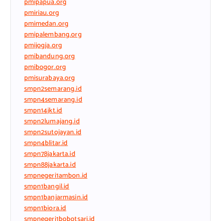
pmipapua.org
pmiriau.org
pmimedan.org
pmipalembang.org
pmijogja.org
pmibandung.org
pmibogor.org
pmisurabaya.org
smpn2semarang.id
smpn4semarang.id
smpn14jkt.id
smpn2lumajang.id
smpn2sutojayan.id
smpn4blitar.id
smpn78jakarta.id
smpn88jakarta.id
smpnegeri1ambon.id
smpn1bangil.id
smpn1banjarmasin.id
smpn1biora.id
smpnegeri1bobotsari.id