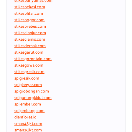
stikesbanyumas.com
stikesbekasi.com
stikesblitar.com
stikesbogor.com
stikesbrebes.com
stikescianjur.com
stikesciamis.com
stikesdemak.com
stikesgarut.com
stikesgorontalo.com
stikesgowa.com
stikesgresik.com
spigresik.com
spigianyar.com
spigrobongan.com
spigunungkidul.com
spijember.com
spijombang.com
dianflores.id
sman48jkt.com
sman26jkt.com