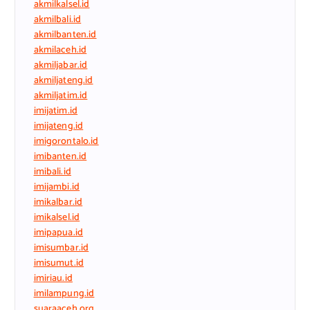
akmilkalsel.id
akmilbali.id
akmilbanten.id
akmilaceh.id
akmiljabar.id
akmiljateng.id
akmiljatim.id
imijatim.id
imijateng.id
imigorontalo.id
imibanten.id
imibali.id
imijambi.id
imikalbar.id
imikalsel.id
imipapua.id
imisumbar.id
imisumut.id
imiriau.id
imilampung.id
suaraaceh.org