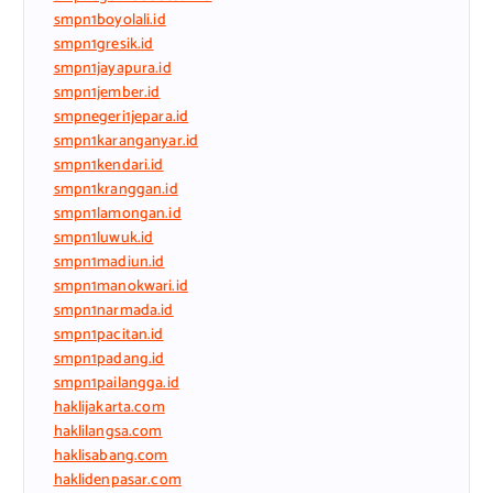
smpn1boyolali.id
smpn1gresik.id
smpn1jayapura.id
smpn1jember.id
smpnegeri1jepara.id
smpn1karanganyar.id
smpn1kendari.id
smpn1kranggan.id
smpn1lamongan.id
smpn1luwuk.id
smpn1madiun.id
smpn1manokwari.id
smpn1narmada.id
smpn1pacitan.id
smpn1padang.id
smpn1pailangga.id
haklijakarta.com
haklilangsa.com
haklisabang.com
haklidenpasar.com