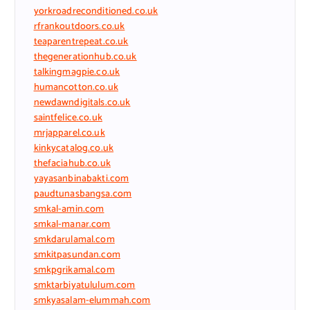
yorkroadreconditioned.co.uk
rfrankoutdoors.co.uk
teaparentrepeat.co.uk
thegenerationhub.co.uk
talkingmagpie.co.uk
humancotton.co.uk
newdawndigitals.co.uk
saintfelice.co.uk
mrjapparel.co.uk
kinkycatalog.co.uk
thefaciahub.co.uk
yayasanbinabakti.com
paudtunasbangsa.com
smkal-amin.com
smkal-manar.com
smkdarulamal.com
smkitpasundan.com
smkpgrikamal.com
smktarbiyatululum.com
smkyasalam-elummah.com