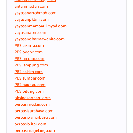
antampalembang.com
antammedan.com
yayasanarrohmah.com
yayasanpkbm.com
yayasanmambaulirsyad.com
yayasanabm.com
yayasandharmawanita.com
PBSIjakarta.com
PBSIbogor.com
PBSImedan.com
PBSIlampung.com
PBSIkaltim.com
PBSIsumbar.com
PBSIbaubau.com
PBSIbitung.com
pbsipekanbaru.com
perbasimedan.com
perbasisurabaya.com
perbasibanjarbaru.com
perbasiblitar.com
perbasimagelang.com