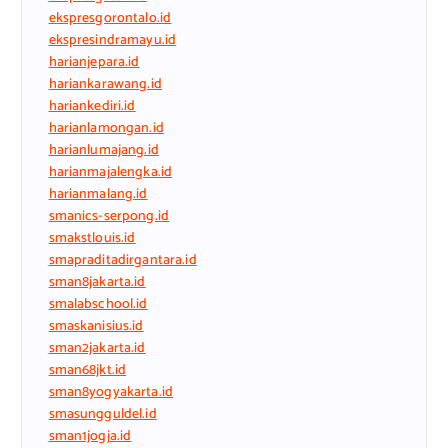
ekspresgorontalo.id
ekspresindramayu.id
harianjepara.id
hariankarawang.id
hariankediri.id
harianlamongan.id
harianlumajang.id
harianmajalengka.id
harianmalang.id
smanics-serpong.id
smakstlouis.id
smapraditadirgantara.id
sman8jakarta.id
smalabschool.id
smaskanisius.id
sman2jakarta.id
sman68jkt.id
sman8yogyakarta.id
smasungguldel.id
sman1jogja.id