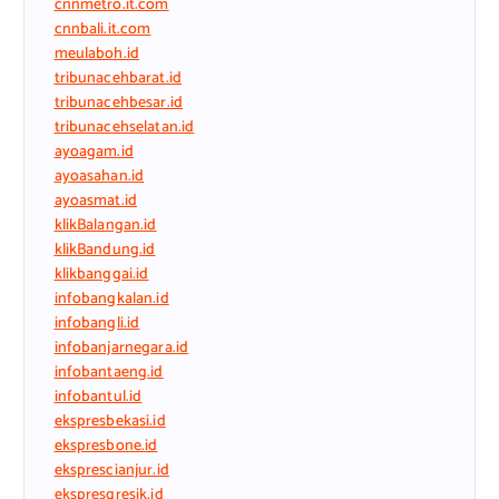
cnnmetro.it.com
cnnbali.it.com
meulaboh.id
tribunacehbarat.id
tribunacehbesar.id
tribunacehselatan.id
ayoagam.id
ayoasahan.id
ayoasmat.id
klikBalangan.id
klikBandung.id
klikbanggai.id
infobangkalan.id
infobangli.id
infobanjarnegara.id
infobantaeng.id
infobantul.id
ekspresbekasi.id
ekspresbone.id
eksprescianjur.id
ekspresgresik.id