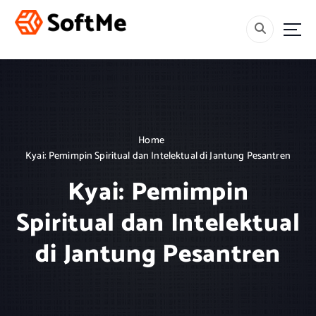
S
k
i
Menebar Rahmah, Mencetak Generasi Berakhlak dan Berilmu.
p
t
o
c
o
n
Home
t
Kyai: Pemimpin Spiritual dan Intelektual di Jantung Pesantren
e
n
Kyai: Pemimpin
t
Spiritual dan Intelektual
di Jantung Pesantren