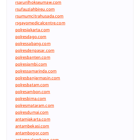
rsarunlhokseumaw.com
rsufauziahbireu.com
rsumumcitrahusada.com
rsgayomedicalcentre.com
polresjakarta.com
polresdago.com
polressabang.com
polresdenpasar.com
polresbanten.com
polresjambi.com
polressamarinda.com
polresbanjarmasin.com
polresbatam.com
polresambon.com
polresbima.com
polresmataram.com
polresdumai.com
antamjakarta.com
antambekasi.com
antambogor.com