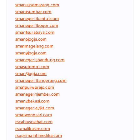
sman03semarang.com
sman1sumbar.com
smanegeri1bantul.com
smanegeri1bogor.com
sman1surabaya.com
sman6jogja.com
sma1magelang.com
sman9jogja.com
smanegeri3bandung.com
smasutomo1.com
sman5jogja.com
smanegeri1tangerang.com
sma1purworejo.com
smanegeri1jember.com
sman2bekasi.com
smanegeri47jkt.com
sma1wonosari.com
rscahayasehat.com
rsumalikasim.com
rsuprimaintimedika.com