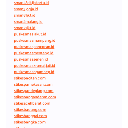
sman28dkijakarta.id
sman3jogja.id
sman81jkt.id
sman2malang.id
sman21jkt.id
puskesmasjakut.id
puskesmasmampang.id
puskesmaspancoran.id
puskesmasmenteng.id
puskesmassenen.id
puskesmaskramatjati.id
puskesmasngambeg.id
stikespacitan.com
stikespamekasan.com
stikespandeglang.com
stikespangandaran.com
stikesacehbarat.com
stikesbadung.com
stikesbanggai.com
stikesbangka.com