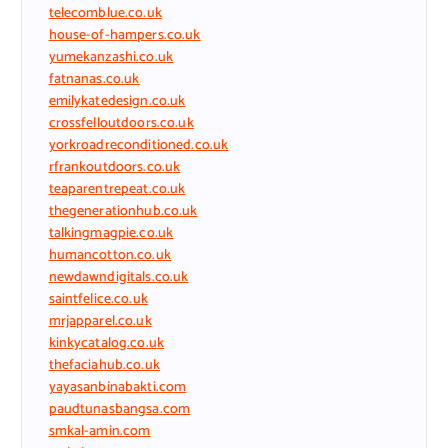
telecomblue.co.uk
house-of-hampers.co.uk
yumekanzashi.co.uk
fatnanas.co.uk
emilykatedesign.co.uk
crossfelloutdoors.co.uk
yorkroadreconditioned.co.uk
rfrankoutdoors.co.uk
teaparentrepeat.co.uk
thegenerationhub.co.uk
talkingmagpie.co.uk
humancotton.co.uk
newdawndigitals.co.uk
saintfelice.co.uk
mrjapparel.co.uk
kinkycatalog.co.uk
thefaciahub.co.uk
yayasanbinabakti.com
paudtunasbangsa.com
smkal-amin.com