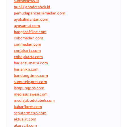
sumselnews.id
publikjabodetabek.id
pemudapancasilamedan.com
ayokalimantan.com
ayosumut.com
bangsaoffline.com
cnbcmedan.com
cnnmedan.com
cnnjakarta.com
cnbcjakarta.com
hariansumatra.com
harianikn.com
bandungtimes.com
sumutekspres.com
lampungpos.com
mediasulawesi.com
mediajabodetabek.com
kabarflores.com
seputarmetro.com
aktual.it.com
akurat.it.com