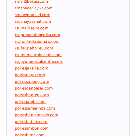
sman2bekasi.com
smanegeri47jkt.com
sma1wonosari.com
rscahayasehat.com
rsumalikasim.com
rsuprimaintimedika.com
rsarunlhokseumaw.com
rsufauziahbireu.com
rsumumcitrahusada.com
rsgayomedicalcentre.com
polresjakarta.com
polresdago.com
polressabang.com
polresdenpasar.com
polresbanten.com
polresjambi.com
polressamarinda.com
polresbanjarmasin.com
polresbatam.com
polresambon.com
polresbima.com