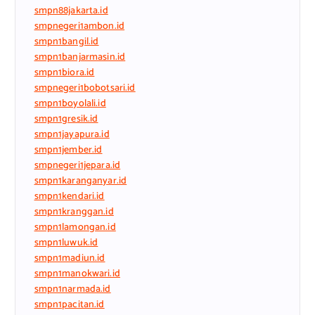
smpn88jakarta.id
smpnegeri1ambon.id
smpn1bangil.id
smpn1banjarmasin.id
smpn1biora.id
smpnegeri1bobotsari.id
smpn1boyolali.id
smpn1gresik.id
smpn1jayapura.id
smpn1jember.id
smpnegeri1jepara.id
smpn1karanganyar.id
smpn1kendari.id
smpn1kranggan.id
smpn1lamongan.id
smpn1luwuk.id
smpn1madiun.id
smpn1manokwari.id
smpn1narmada.id
smpn1pacitan.id