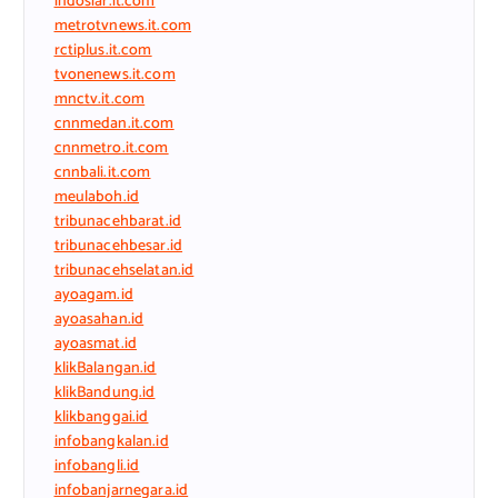
indosiar.it.com
metrotvnews.it.com
rctiplus.it.com
tvonenews.it.com
mnctv.it.com
cnnmedan.it.com
cnnmetro.it.com
cnnbali.it.com
meulaboh.id
tribunacehbarat.id
tribunacehbesar.id
tribunacehselatan.id
ayoagam.id
ayoasahan.id
ayoasmat.id
klikBalangan.id
klikBandung.id
klikbanggai.id
infobangkalan.id
infobangli.id
infobanjarnegara.id