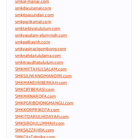
smkal-manar.com
smkdarulamal.com
smkitpasundan.com
smkpgrikamal.com
smktarbiyatululum.com
smkyasalam-elummah.com
smkpelitaynh.com
smkyasinacigombong.com
smknahdatululama.com
smkitraudhatululum.com
SMKMIFTAHULSALAM.com
SMKSILIWANGIMANDIRI.com
SMKMANDIRIBERKAH.com
SMKCBTBEKASI.com
SMKMANAROFA.com
SMKPGRIBOJONGMANGU.com
SMKKORPRIKOTA.com
SMKITDARULHIDAYAH.com
SMKSIROJULUMMAH.com
SMKSAZZAHRA.com
SMKCitaTeknika.com