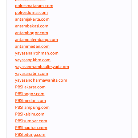
polresmataram.com
polresdumai.com
antamjakarta.com
antambekasi.com
antambogor.com
antampalembang.com
antammedan.com
yayasanarrohmah.com
yayasanpkbm.com
yayasanmambaulirsyad.com
yayasanabm.com
yayasandharmawanita.com
PBSIjakarta.com
PBSIbogor.com
PBSImedan.com
PBSIlampung.com
PBSIkaltim.com
PBSIsumbar.com
PBSIbaubau.com
PBSIbitung.com