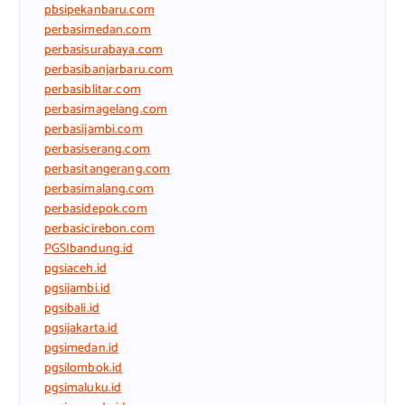
pbsipekanbaru.com
perbasimedan.com
perbasisurabaya.com
perbasibanjarbaru.com
perbasiblitar.com
perbasimagelang.com
perbasijambi.com
perbasiserang.com
perbasitangerang.com
perbasimalang.com
perbasidepok.com
perbasicirebon.com
PGSIbandung.id
pgsiaceh.id
pgsijambi.id
pgsibali.id
pgsijakarta.id
pgsimedan.id
pgsilombok.id
pgsimaluku.id