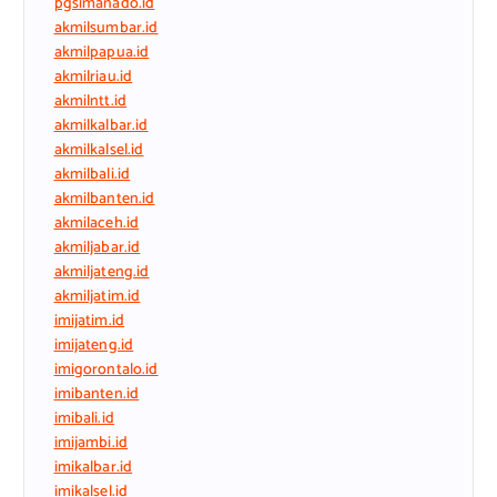
pgsimanado.id
akmilsumbar.id
akmilpapua.id
akmilriau.id
akmilntt.id
akmilkalbar.id
akmilkalsel.id
akmilbali.id
akmilbanten.id
akmilaceh.id
akmiljabar.id
akmiljateng.id
akmiljatim.id
imijatim.id
imijateng.id
imigorontalo.id
imibanten.id
imibali.id
imijambi.id
imikalbar.id
imikalsel.id