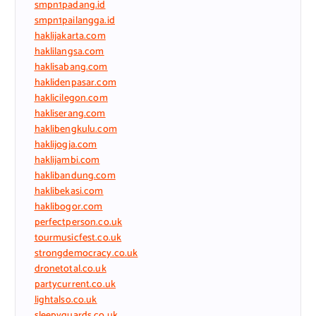
smpn1padang.id
smpn1pailangga.id
haklijakarta.com
haklilangsa.com
haklisabang.com
haklidenpasar.com
haklicilegon.com
hakliserang.com
haklibengkulu.com
haklijogja.com
haklijambi.com
haklibandung.com
haklibekasi.com
haklibogor.com
perfectperson.co.uk
tourmusicfest.co.uk
strongdemocracy.co.uk
dronetotal.co.uk
partycurrent.co.uk
lightalso.co.uk
sleepyguards.co.uk