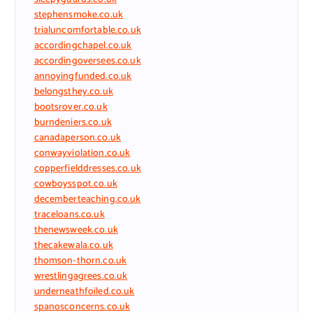
stephensmoke.co.uk
trialuncomfortable.co.uk
accordingchapel.co.uk
accordingoversees.co.uk
annoyingfunded.co.uk
belongsthey.co.uk
bootsrover.co.uk
burndeniers.co.uk
canadaperson.co.uk
conwayviolation.co.uk
copperfielddresses.co.uk
cowboysspot.co.uk
decemberteaching.co.uk
traceloans.co.uk
thenewsweek.co.uk
thecakewala.co.uk
thomson-thorn.co.uk
wrestlingagrees.co.uk
underneathfoiled.co.uk
spanosconcerns.co.uk