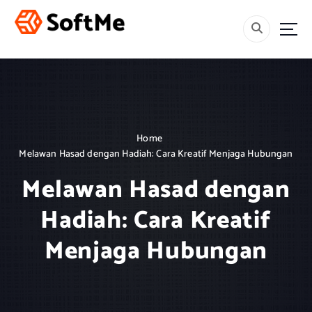
S
k
i
Menebar Rahmah, Mencetak Generasi Berakhlak dan Berilmu.
p
t
o
c
o
n
Home
t
Melawan Hasad dengan Hadiah: Cara Kreatif Menjaga Hubungan
e
n
Melawan Hasad dengan
t
Hadiah: Cara Kreatif
Menjaga Hubungan