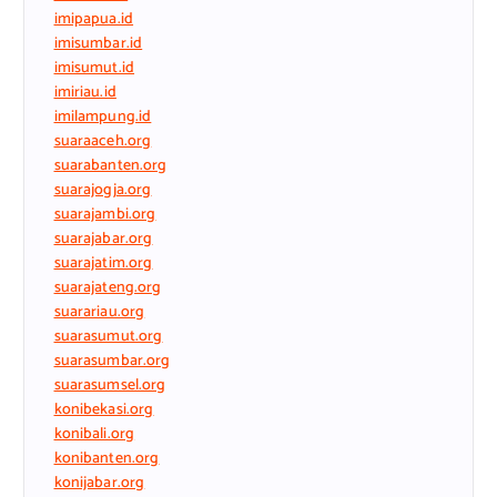
imipapua.id
imisumbar.id
imisumut.id
imiriau.id
imilampung.id
suaraaceh.org
suarabanten.org
suarajogja.org
suarajambi.org
suarajabar.org
suarajatim.org
suarajateng.org
suarariau.org
suarasumut.org
suarasumbar.org
suarasumsel.org
konibekasi.org
konibali.org
konibanten.org
konijabar.org