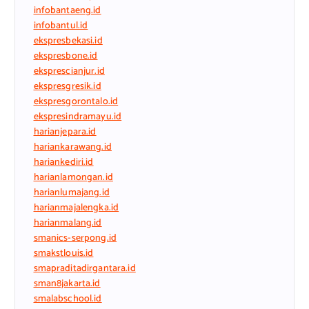
infobantaeng.id
infobantul.id
ekspresbekasi.id
ekspresbone.id
eksprescianjur.id
ekspresgresik.id
ekspresgorontalo.id
ekspresindramayu.id
harianjepara.id
hariankarawang.id
hariankediri.id
harianlamongan.id
harianlumajang.id
harianmajalengka.id
harianmalang.id
smanics-serpong.id
smakstlouis.id
smapraditadirgantara.id
sman8jakarta.id
smalabschool.id