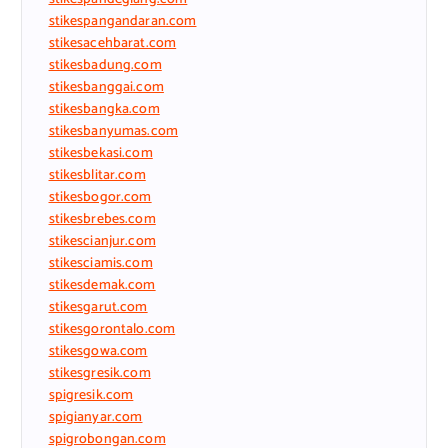
stikespangandaran.com
stikesacehbarat.com
stikesbadung.com
stikesbanggai.com
stikesbangka.com
stikesbanyumas.com
stikesbekasi.com
stikesblitar.com
stikesbogor.com
stikesbrebes.com
stikescianjur.com
stikesciamis.com
stikesdemak.com
stikesgarut.com
stikesgorontalo.com
stikesgowa.com
stikesgresik.com
spigresik.com
spigianyar.com
spigrobongan.com