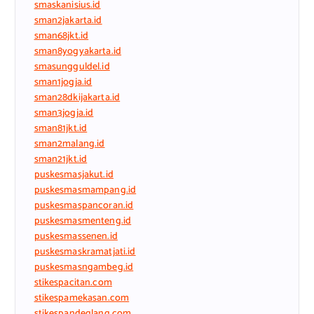
smaskanisius.id
sman2jakarta.id
sman68jkt.id
sman8yogyakarta.id
smasungguldel.id
sman1jogja.id
sman28dkijakarta.id
sman3jogja.id
sman81jkt.id
sman2malang.id
sman21jkt.id
puskesmasjakut.id
puskesmasmampang.id
puskesmaspancoran.id
puskesmasmenteng.id
puskesmassenen.id
puskesmaskramatjati.id
puskesmasngambeg.id
stikespacitan.com
stikespamekasan.com
stikespandeglang.com