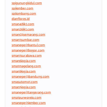
spigunungkidul.com
spijember.com
spijombang.com
dianflores.id
sman48jkt.com
sman26jkt.com
sman03semarang.com
sman1sumbar.com
smanegeri1bantul.com
smanegeri1bogor.com
sman1surabaya.com
sman6jogja.com
sma1magelang.com
sman9jogja.com
smanegeri3bandung.com
smasutomo1.com
sman5jogja.com
smanegeri1tangerang.com
sma1purworejo.com
smanegeri1jember.com