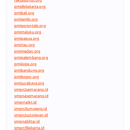
faktasumut.org
pmidkijakarta.org
pmibali.org
pmijambi.org
pmigorontalo.org
pmimaluku.org
pmipapua.org
pmiriau.org
pmimedan.org
pmipalembang.org
pmijogja.org
pmibandung.org
pmibogor.org
pmisurabaya.org
smpn2semarang.id
smpn4semarang.id
smpn14jkt.id
smpn2lumajang.id
smpn2sutojayan.id
smpn4blitar.id
smpn78jakarta.id