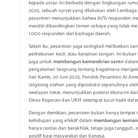
kepada ustaz. Ini berbeda dengan lingkungan ruma
2025, sebuah survei yang dilakukan oleh Lembaga 
pesantren menunjukkan bahwa 85% responden mera
mandiri dibandingkan teman sebaya yang tidak me
1.000 responden dari berbagai daerah.
Selain itu, pesantren juga seringkali melibatkan san
perkebunan kecil, atau kerajinan tangan. Ini buk
juga untuk
membangun kemandirian santri
dalam
pengalaman langsung tentang bagaimana mengelol
hari Kamis, 20 Juni 2025, Pondok Pesantren Al-Amin
singkong olahan yang diproduksi sepenuhnya oleh s
swalayan lokal, menunjukkan potensi ekonomi dari 
Dinas Koperasi dan UKM setempat turut hadir dala
Dengan demikian, pesantren bukan hanya tempat 
kehidupan yang efektif dalam
membangun kemandi
hanya cerdas dan berakhlak, tetapi juga tangguh, in
positif bagi masyarakat dan bangsa.