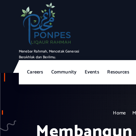
S
k
i
p
t
o
c
Menebar Rahmah, Mencetak Generasi
o
Berakhlak dan Berilmu.
n
t
Careers
Community
Events
Resources
e
n
t
Home
M
Membangun Ke