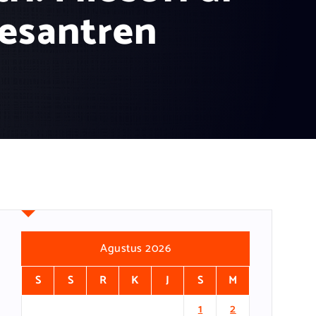
Pesantren
Agustus 2026
S
S
R
K
J
S
M
1
2