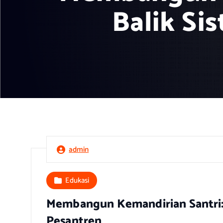
Balik Si
admin
Edukasi
Membangun Kemandirian Santri: F
Pesantren