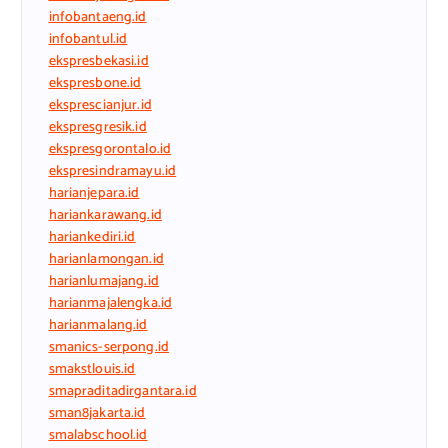
infobantaeng.id
infobantul.id
ekspresbekasi.id
ekspresbone.id
eksprescianjur.id
ekspresgresik.id
ekspresgorontalo.id
ekspresindramayu.id
harianjepara.id
hariankarawang.id
hariankediri.id
harianlamongan.id
harianlumajang.id
harianmajalengka.id
harianmalang.id
smanics-serpong.id
smakstlouis.id
smapraditadirgantara.id
sman8jakarta.id
smalabschool.id