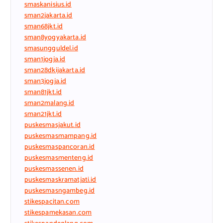
smaskanisius.id
sman2jakarta.id
sman68jkt.id
sman8yogyakarta.id
smasungguldel.id
sman1jogja.id
sman28dkijakarta.id
sman3jogja.id
sman81jkt.id
sman2malang.id
sman21jkt.id
puskesmasjakut.id
puskesmasmampang.id
puskesmaspancoran.id
puskesmasmenteng.id
puskesmassenen.id
puskesmaskramatjati.id
puskesmasngambeg.id
stikespacitan.com
stikespamekasan.com