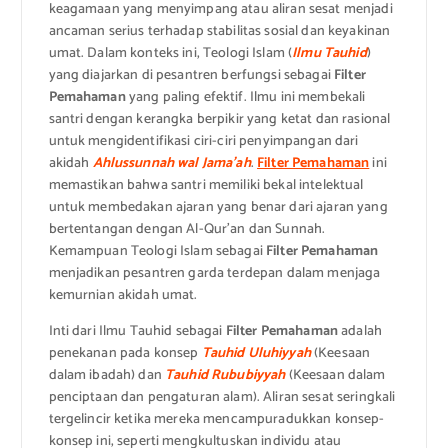
keagamaan yang menyimpang atau aliran sesat menjadi
ancaman serius terhadap stabilitas sosial dan keyakinan
umat. Dalam konteks ini, Teologi Islam (
Ilmu Tauhid
)
yang diajarkan di pesantren berfungsi sebagai
Filter
Pemahaman
yang paling efektif. Ilmu ini membekali
santri dengan kerangka berpikir yang ketat dan rasional
untuk mengidentifikasi ciri-ciri penyimpangan dari
akidah
Ahlussunnah wal Jama’ah
.
Filter Pemahaman
ini
memastikan bahwa santri memiliki bekal intelektual
untuk membedakan ajaran yang benar dari ajaran yang
bertentangan dengan Al-Qur’an dan Sunnah.
Kemampuan Teologi Islam sebagai
Filter Pemahaman
menjadikan pesantren garda terdepan dalam menjaga
kemurnian akidah umat.
Inti dari Ilmu Tauhid sebagai
Filter Pemahaman
adalah
penekanan pada konsep
Tauhid Uluhiyyah
(Keesaan
dalam ibadah) dan
Tauhid Rububiyyah
(Keesaan dalam
penciptaan dan pengaturan alam). Aliran sesat seringkali
tergelincir ketika mereka mencampuradukkan konsep-
konsep ini, seperti mengkultuskan individu atau