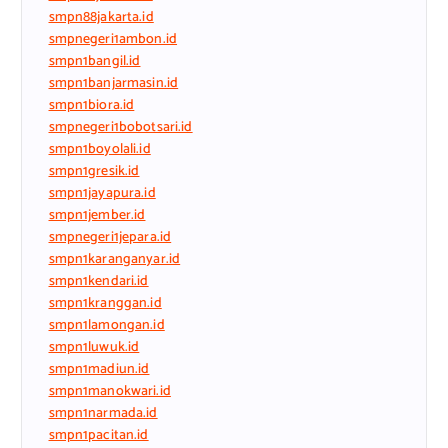
smpn88jakarta.id
smpnegeri1ambon.id
smpn1bangil.id
smpn1banjarmasin.id
smpn1biora.id
smpnegeri1bobotsari.id
smpn1boyolali.id
smpn1gresik.id
smpn1jayapura.id
smpn1jember.id
smpnegeri1jepara.id
smpn1karanganyar.id
smpn1kendari.id
smpn1kranggan.id
smpn1lamongan.id
smpn1luwuk.id
smpn1madiun.id
smpn1manokwari.id
smpn1narmada.id
smpn1pacitan.id