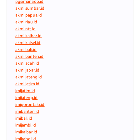
pgsimanado.id
akmilsumbar.id
akmilpapua.id
akmilriau.id
akmilntt.id
akmilkalbar.id
akmilkalsel.id
akmilbali.id
akmilbanten.id
akmilaceh.id
akmiljabar.id
akmiljateng.id
akmiljatim.id
imijatim.id
imijateng.id
imigorontalo.id
imibanten.id
imibali.id
imijambi.id
imikalbar.id
imikalsel.id