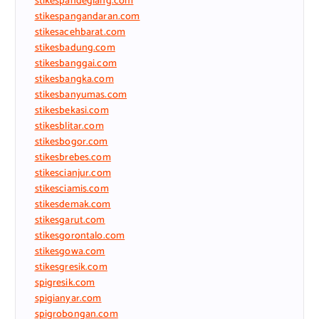
stikespandeglang.com
stikespangandaran.com
stikesacehbarat.com
stikesbadung.com
stikesbanggai.com
stikesbangka.com
stikesbanyumas.com
stikesbekasi.com
stikesblitar.com
stikesbogor.com
stikesbrebes.com
stikescianjur.com
stikesciamis.com
stikesdemak.com
stikesgarut.com
stikesgorontalo.com
stikesgowa.com
stikesgresik.com
spigresik.com
spigianyar.com
spigrobongan.com