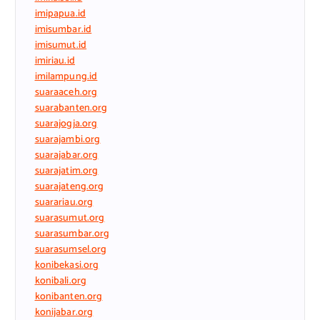
imipapua.id
imisumbar.id
imisumut.id
imiriau.id
imilampung.id
suaraaceh.org
suarabanten.org
suarajogja.org
suarajambi.org
suarajabar.org
suarajatim.org
suarajateng.org
suarariau.org
suarasumut.org
suarasumbar.org
suarasumsel.org
konibekasi.org
konibali.org
konibanten.org
konijabar.org