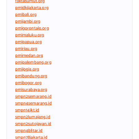
faktasumut.org
pmidkijakarta.org
pmibali.org
pmijambi.org
pmigorontalo.org
pmimaluku.org
pmipapua.org
pmiriau.org
pmimedan.org
pmipalembang.org
pmijogja.org
pmibandung.org
pmibogor.org
pmisurabaya.org
smpn2semarang.id
smpn4semarang.id
smpn14jkt.id
smpn2lumajang.id
smpn2sutojayan.id
smpn4blitar.id
smpn78jakarta.id