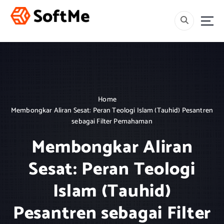
S
k
i
Menebar Rahmah, Mencetak Generasi Berakhlak dan Berilmu.
p
t
o
c
o
n
Home
t
Membongkar Aliran Sesat: Peran Teologi Islam (Tauhid) Pesantren
e
sebagai Filter Pemahaman
n
t
Membongkar Aliran
Sesat: Peran Teologi
Islam (Tauhid)
Pesantren sebagai Filter