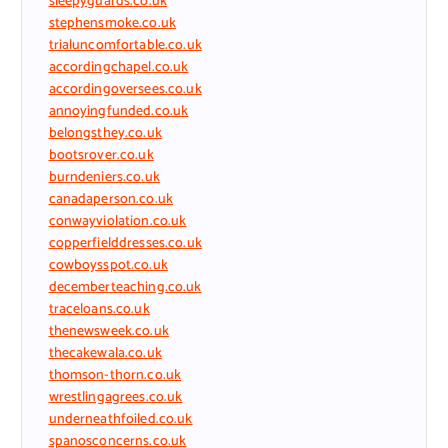
sleepyguards.co.uk
stephensmoke.co.uk
trialuncomfortable.co.uk
accordingchapel.co.uk
accordingoversees.co.uk
annoyingfunded.co.uk
belongsthey.co.uk
bootsrover.co.uk
burndeniers.co.uk
canadaperson.co.uk
conwayviolation.co.uk
copperfielddresses.co.uk
cowboysspot.co.uk
decemberteaching.co.uk
traceloans.co.uk
thenewsweek.co.uk
thecakewala.co.uk
thomson-thorn.co.uk
wrestlingagrees.co.uk
underneathfoiled.co.uk
spanosconcerns.co.uk