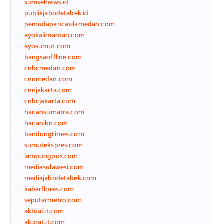
sumselnews.id
publikjabodetabek.id
pemudapancasilamedan.com
ayokalimantan.com
ayosumut.com
bangsaoffline.com
cnbcmedan.com
cnnmedan.com
cnnjakarta.com
cnbcjakarta.com
hariansumatra.com
harianikn.com
bandungtimes.com
sumutekspres.com
lampungpos.com
mediasulawesi.com
mediajabodetabek.com
kabarflores.com
seputarmetro.com
aktual.it.com
akurat.it.com