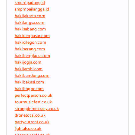
smpn1padang.id
smpn1pailangga.id
haklijakarta.com
haklilangsa.com
haklisabang.com
haklidenpasar.com
haklicilegon.com
hakliserang.com
haklibengkulu.com
haklijogja.com
haklijambi.com
haklibandung.com
haklibekasi.com
haklibogor.com
perfectperson.co.uk
tourmusicfest.co.uk
strongdemocracy.co.uk
dronetotal.co.uk
partycurrent.co.uk
lightalso.co.uk