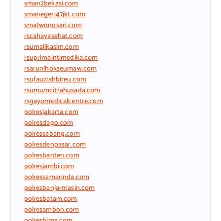
sman2bekasi.com
smanegeri47jkt.com
sma1wonosari.com
rscahayasehat.com
rsumalikasim.com
rsuprimaintimedika.com
rsarunlhokseumaw.com
rsufauziahbireu.com
rsumumcitrahusada.com
rsgayomedicalcentre.com
polresjakarta.com
polresdago.com
polressabang.com
polresdenpasar.com
polresbanten.com
polresjambi.com
polressamarinda.com
polresbanjarmasin.com
polresbatam.com
polresambon.com
polresbima.com