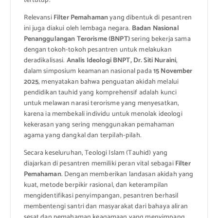
tertutup.
Relevansi
Filter Pemahaman
yang dibentuk di pesantren
ini juga diakui oleh lembaga negara.
Badan Nasional
Penanggulangan Terorisme (BNPT)
sering bekerja sama
dengan tokoh-tokoh pesantren untuk melakukan
deradikalisasi.
Analis Ideologi BNPT, Dr. Siti Nuraini
,
dalam simposium keamanan nasional pada
15 November
2025
, menyatakan bahwa penguatan akidah melalui
pendidikan tauhid yang komprehensif adalah kunci
untuk melawan narasi terorisme yang menyesatkan,
karena ia membekali individu untuk menolak ideologi
kekerasan yang sering menggunakan pemahaman
agama yang dangkal dan terpilah-pilah.
Secara keseluruhan, Teologi Islam (Tauhid) yang
diajarkan di pesantren memiliki peran vital sebagai
Filter
Pemahaman
. Dengan memberikan landasan akidah yang
kuat, metode berpikir rasional, dan keterampilan
mengidentifikasi penyimpangan, pesantren berhasil
membentengi santri dan masyarakat dari bahaya aliran
sesat dan pemahaman keagamaan yang menyimpang,