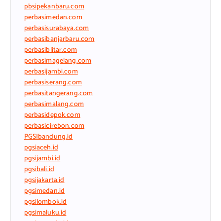
pbsipekanbaru.com
perbasimedan.com
perbasisurabaya.com
perbasibanjarbaru.com
perbasiblitar.com
perbasimagelang.com
perbasijambi.com
perbasiserang.com
perbasitangerang.com
perbasimalang.com
perbasidepok.com
perbasicirebon.com
PGSIbandung.id
pgsiaceh.id
pgsijambi.id
pgsibali.id
pgsijakarta.id
pgsimedan.id
pgsilombok.id
pgsimaluku.id