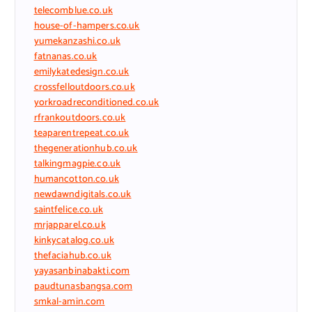
telecomblue.co.uk
house-of-hampers.co.uk
yumekanzashi.co.uk
fatnanas.co.uk
emilykatedesign.co.uk
crossfelloutdoors.co.uk
yorkroadreconditioned.co.uk
rfrankoutdoors.co.uk
teaparentrepeat.co.uk
thegenerationhub.co.uk
talkingmagpie.co.uk
humancotton.co.uk
newdawndigitals.co.uk
saintfelice.co.uk
mrjapparel.co.uk
kinkycatalog.co.uk
thefaciahub.co.uk
yayasanbinabakti.com
paudtunasbangsa.com
smkal-amin.com