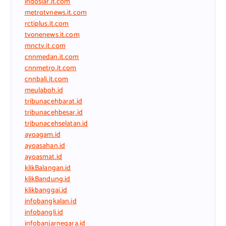
indosiar.it.com
metrotvnews.it.com
rctiplus.it.com
tvonenews.it.com
mnctv.it.com
cnnmedan.it.com
cnnmetro.it.com
cnnbali.it.com
meulaboh.id
tribunacehbarat.id
tribunacehbesar.id
tribunacehselatan.id
ayoagam.id
ayoasahan.id
ayoasmat.id
klikBalangan.id
klikBandung.id
klikbanggai.id
infobangkalan.id
infobangli.id
infobanjarnegara.id