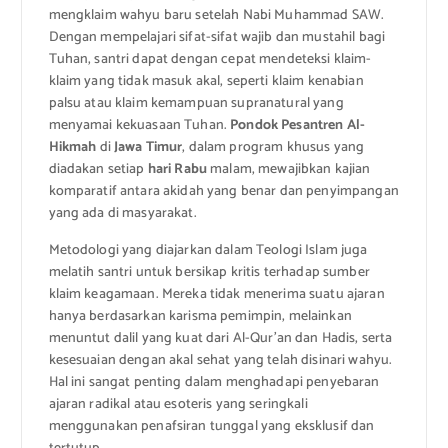
mengklaim wahyu baru setelah Nabi Muhammad SAW.
Dengan mempelajari sifat-sifat wajib dan mustahil bagi
Tuhan, santri dapat dengan cepat mendeteksi klaim-
klaim yang tidak masuk akal, seperti klaim kenabian
palsu atau klaim kemampuan supranatural yang
menyamai kekuasaan Tuhan.
Pondok Pesantren Al-
Hikmah
di
Jawa Timur
, dalam program khusus yang
diadakan setiap
hari Rabu
malam, mewajibkan kajian
komparatif antara akidah yang benar dan penyimpangan
yang ada di masyarakat.
Metodologi yang diajarkan dalam Teologi Islam juga
melatih santri untuk bersikap kritis terhadap sumber
klaim keagamaan. Mereka tidak menerima suatu ajaran
hanya berdasarkan karisma pemimpin, melainkan
menuntut dalil yang kuat dari Al-Qur’an dan Hadis, serta
kesesuaian dengan akal sehat yang telah disinari wahyu.
Hal ini sangat penting dalam menghadapi penyebaran
ajaran radikal atau esoteris yang seringkali
menggunakan penafsiran tunggal yang eksklusif dan