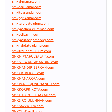
smkal-manar.com
smkdarulamal.com
smkitpasundan.com
smkpgrikamal.com
smktarbiyatululum.com
smkyasalam-elummah.com
smkpelitaynh.com
smkyasinacigombong.com
smknahdatululama.com
smkitraudhatululum.com
SMKMIFTAHULSALAM.com
SMKSILIWANGIMANDIRI.com
SMKMANDIRIBERKAH.com
SMKCBTBEKASI.com
SMKMANAROFA.com
SMKPGRIBOJONGMANGU.com
SMKKORPRIKOTA.com
SMKITDARULHIDAYAH.com
SMKSIROJULUMMAH.com
SMKSAZZAHRA.com
SMKCitaTeknika.com