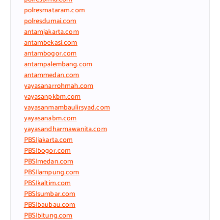
polresmataram.com
polresdumai.com
antamjakarta.com
antambekasi.com
antambogor.com
antampalembang.com
antammedan.com
yayasanarrohmah.com
yayasanpkbm.com
yayasanmambaulirsyad.com
yayasanabm.com
yayasandharmawanita.com
PBSIjakarta.com
PBSIbogor.com
PBSImedan.com
PBSIlampung.com
PBSIkaltim.com
PBSIsumbar.com
PBSIbaubau.com
PBSIbitung.com