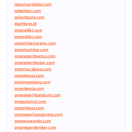
spigunungkidul.com
spijember.com
spijombang.com
dianflores.id
sman48jkt.com
sman26jkt.com
sman03semarang.com
sman1sumbar.com
smanegeri1bantul.com
smanegeri1bogor.com
sman1surabaya.com
sman6jogja.com
sma1magelang.com
sman9jogja.com
smanegeri3bandung.com
smasutomo1.com
sman5jogja.com
smanegeri1tangerang.com
sma1purworejo.com
smanegeri1jember.com