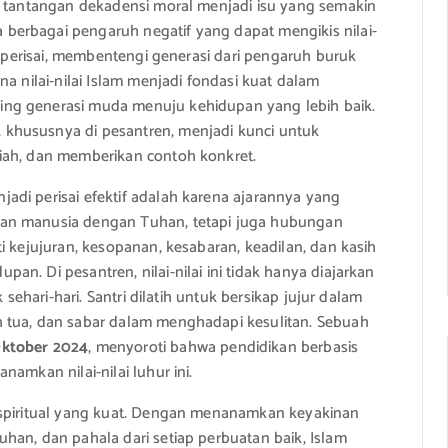
, tantangan dekadensi moral menjadi isu yang semakin
erbagai pengaruh negatif yang dapat mengikis nilai-
perisai, membentengi generasi dari pengaruh buruk
a nilai-nilai Islam menjadi fondasi kuat dalam
ng generasi muda menuju kehidupan yang lebih baik.
khususnya di pesantren, menjadi kunci untuk
miah, dan memberikan contoh konkret.
jadi perisai efektif adalah karena ajarannya yang
gan manusia dengan Tuhan, tetapi juga hubungan
i kejujuran, kesopanan, kesabaran, keadilan, dan kasih
n. Di pesantren, nilai-nilai ini tidak hanya diajarkan
 sehari-hari. Santri dilatih untuk bersikap jujur dalam
 tua, dan sabar dalam menghadapi kesulitan. Sebuah
Oktober 2024
, menyoroti bahwa pendidikan berbasis
amkan nilai-nilai luhur ini.
piritual yang kuat. Dengan menanamkan keyakinan
han, dan pahala dari setiap perbuatan baik, Islam