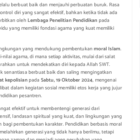
selalu berbuat baik dan menjauhi perbuatan buruk. Rasa
trol diri yang sangat efektif, bahkan ketika tidak ada
erbitkan oleh
Lembaga Penelitian Pendidikan
pada
idu yang memiliki fondasi agama yang kuat memiliki
 lingkungan yang mendukung pembentukan
moral Islam
.
ilai agama, di mana setiap aktivitas, mulai dari salat
diarahkan untuk mendekatkan diri kepada Allah SWT.
uk senantiasa berbuat baik dan saling mengingatkan
t kepolisian
pada
Sabtu, 19 Oktober 2024
, mengenai
ibat dalam kegiatan sosial memiliki etos kerja yang jujur
ndidikan pesantren.
angat efektif untuk membentengi generasi dari
sif, landasan spiritual yang kuat, dan lingkungan yang
bagi pembentukan karakter. Pendidikan berbasis moral
melahirkan generasi yang tidak hanya berilmu, tetapi
tangan zaman dan menjadi agen perubahan yang