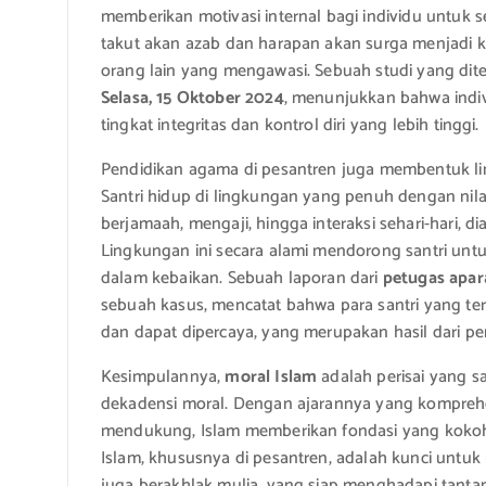
memberikan motivasi internal bagi individu untuk 
takut akan azab dan harapan akan surga menjadi kon
orang lain yang mengawasi. Sebuah studi yang dit
Selasa, 15 Oktober 2024
, menunjukkan bahwa indiv
tingkat integritas dan kontrol diri yang lebih tinggi.
Pendidikan agama di pesantren juga membentuk
Santri hidup di lingkungan yang penuh dengan nilai-n
berjamaah, mengaji, hingga interaksi sehari-hari, 
Lingkungan ini secara alami mendorong santri unt
dalam kebaikan. Sebuah laporan dari
petugas apara
sebuah kasus, mencatat bahwa para santri yang terl
dan dapat dipercaya, yang merupakan hasil dari pe
Kesimpulannya,
moral Islam
adalah perisai yang s
dekadensi moral. Dengan ajarannya yang komprehen
mendukung, Islam memberikan fondasi yang kokoh 
Islam, khususnya di pesantren, adalah kunci untuk 
juga berakhlak mulia, yang siap menghadapi tan