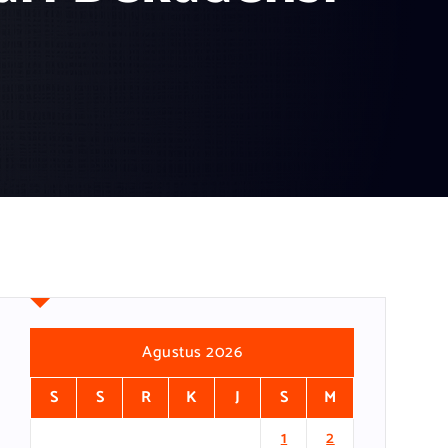
Agustus 2026
S
S
R
K
J
S
M
1
2