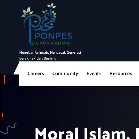
S
k
i
p
t
o
c
Menebar Rahmah, Mencetak Generasi
o
Berakhlak dan Berilmu.
n
t
Careers
Community
Events
Resources
e
n
t
Moral Islam, 