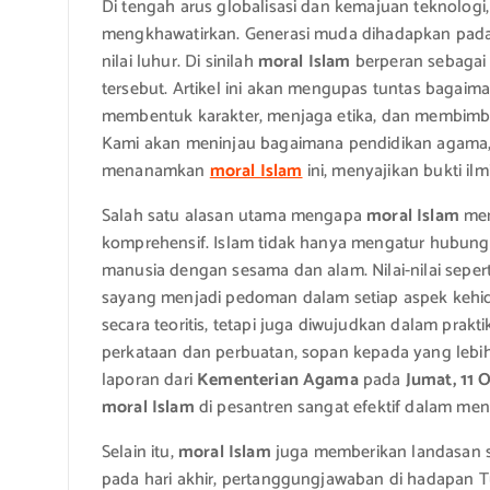
Di tengah arus globalisasi dan kemajuan teknologi
mengkhawatirkan. Generasi muda dihadapkan pada b
nilai luhur. Di sinilah
moral Islam
berperan sebagai 
tersebut. Artikel ini akan mengupas tuntas bagaiman
membentuk karakter, menjaga etika, dan membimbi
Kami akan meninjau bagaimana pendidikan agama, 
menanamkan
moral Islam
ini, menyajikan bukti il
Salah satu alasan utama mengapa
moral Islam
men
komprehensif. Islam tidak hanya mengatur hubun
manusia dengan sesama dan alam. Nilai-nilai sepert
sayang menjadi pedoman dalam setiap aspek kehidupa
secara teoritis, tetapi juga diwujudkan dalam praktik
perkataan dan perbuatan, sopan kepada yang lebih
laporan dari
Kementerian Agama
pada
Jumat, 11 
moral Islam
di pesantren sangat efektif dalam menan
Selain itu,
moral Islam
juga memberikan landasan s
pada hari akhir, pertanggungjawaban di hadapan Tu