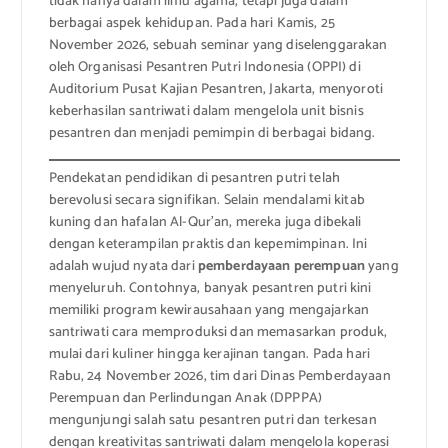
tidak hanya dalam ilmu agama, tetapi juga dalam
berbagai aspek kehidupan. Pada hari Kamis, 25
November 2026, sebuah seminar yang diselenggarakan
oleh Organisasi Pesantren Putri Indonesia (OPPI) di
Auditorium Pusat Kajian Pesantren, Jakarta, menyoroti
keberhasilan santriwati dalam mengelola unit bisnis
pesantren dan menjadi pemimpin di berbagai bidang.
Pendekatan pendidikan di pesantren putri telah
berevolusi secara signifikan. Selain mendalami kitab
kuning dan hafalan Al-Qur’an, mereka juga dibekali
dengan keterampilan praktis dan kepemimpinan. Ini
adalah wujud nyata dari
pemberdayaan perempuan
yang
menyeluruh. Contohnya, banyak pesantren putri kini
memiliki program kewirausahaan yang mengajarkan
santriwati cara memproduksi dan memasarkan produk,
mulai dari kuliner hingga kerajinan tangan. Pada hari
Rabu, 24 November 2026, tim dari Dinas Pemberdayaan
Perempuan dan Perlindungan Anak (DPPPA)
mengunjungi salah satu pesantren putri dan terkesan
dengan kreativitas santriwati dalam mengelola koperasi