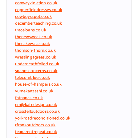
conwayviolation.co.uk
copperfielddresses.co.uk
cowboysspot.co.uk
decemberteaching.co.uk
traceloans.co.uk
thenewsweek.co.uk
thecakewala.co.uk
thomson-thorn.co.uk
wrestlingagrees.co.uk
underneathfoiled.co.uk
spanosconcerns.co.uk
telecomblue.co.uk
house-of-hampers.co.uk
yumekanzashi.co.uk
fatnanas.co.uk
emilykatedesign.co.uk
crossfelloutdoors.co.uk
yorkroadreconditioned.co.uk
rfrankoutdoors.co.uk
teaparentrepeat.co.uk