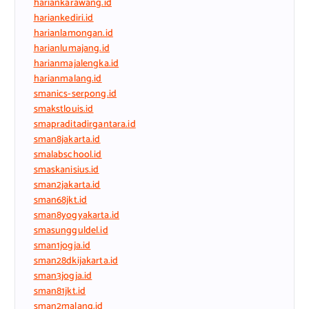
hariankarawang.id
hariankediri.id
harianlamongan.id
harianlumajang.id
harianmajalengka.id
harianmalang.id
smanics-serpong.id
smakstlouis.id
smapraditadirgantara.id
sman8jakarta.id
smalabschool.id
smaskanisius.id
sman2jakarta.id
sman68jkt.id
sman8yogyakarta.id
smasungguldel.id
sman1jogja.id
sman28dkijakarta.id
sman3jogja.id
sman81jkt.id
sman2malang.id