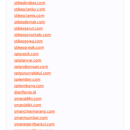
stikesbrebes.com
stikescianjur.com
stikesciamis.com
stikesdemak.com
stikesgarut.com
stikesgorontalo.com
stikesgowa.com
stikesgresik.com
spigresik.com
spigianyar.com
spigrobongan.com
spigunungkidul.com
spijember.com
spijombang.com
dianflores.id
sman48jkt.com
sman26jkt.com
sman03semarang.com
sman1sumbar.com
smanegeri1bantul.com