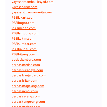
yayasanmambaulirsyad.com
yayasanabm.com
yayasandharmawanita.com
PBSIjakarta.com
PBSIbogor.com
PBSImedan.com
PBSIlampung.com
PBSIkaltim.com
PBSIsumbar.com
PBSIbaubau.com
PBSIbitung.com
pbsipekanbaru.com
perbasimedan.com
perbasisurabaya.com
perbasibanjarbaru.com
perbasiblitar.com
perbasimagelang.com
perbasijambi.com
perbasiserang.com
perbasitangerang.com