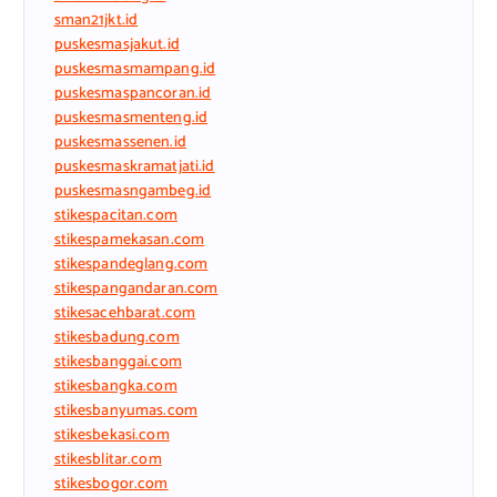
sman21jkt.id
puskesmasjakut.id
puskesmasmampang.id
puskesmaspancoran.id
puskesmasmenteng.id
puskesmassenen.id
puskesmaskramatjati.id
puskesmasngambeg.id
stikespacitan.com
stikespamekasan.com
stikespandeglang.com
stikespangandaran.com
stikesacehbarat.com
stikesbadung.com
stikesbanggai.com
stikesbangka.com
stikesbanyumas.com
stikesbekasi.com
stikesblitar.com
stikesbogor.com