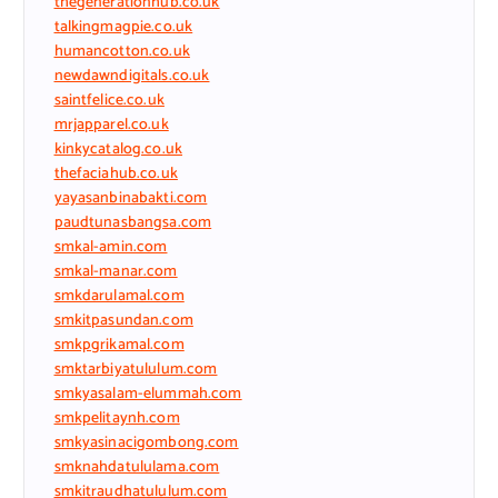
thegenerationhub.co.uk
talkingmagpie.co.uk
humancotton.co.uk
newdawndigitals.co.uk
saintfelice.co.uk
mrjapparel.co.uk
kinkycatalog.co.uk
thefaciahub.co.uk
yayasanbinabakti.com
paudtunasbangsa.com
smkal-amin.com
smkal-manar.com
smkdarulamal.com
smkitpasundan.com
smkpgrikamal.com
smktarbiyatululum.com
smkyasalam-elummah.com
smkpelitaynh.com
smkyasinacigombong.com
smknahdatululama.com
smkitraudhatululum.com