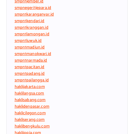
smpn1jember.id
smpnegeri1jepara.id
smpn1karanganyar.id
smpn1kendari.id
smpn1kranggan.id
smpn1lamongan.id
smpn1luwuk.id
smpn1madiun.id
smpn1manokwari.id
smpn1narmada.id
smpn1pacitan.id
smpn1padang.id
smpn1pailangga.id
haklijakarta.com
haklilangsa.com
haklisabang.com
haklidenpasar.com
haklicilegon.com
hakliserang.com
haklibengkulu.com
haklijogja.com