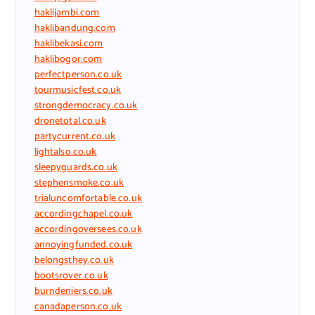
haklijambi.com
haklibandung.com
haklibekasi.com
haklibogor.com
perfectperson.co.uk
tourmusicfest.co.uk
strongdemocracy.co.uk
dronetotal.co.uk
partycurrent.co.uk
lightalso.co.uk
sleepyguards.co.uk
stephensmoke.co.uk
trialuncomfortable.co.uk
accordingchapel.co.uk
accordingoversees.co.uk
annoyingfunded.co.uk
belongsthey.co.uk
bootsrover.co.uk
burndeniers.co.uk
canadaperson.co.uk