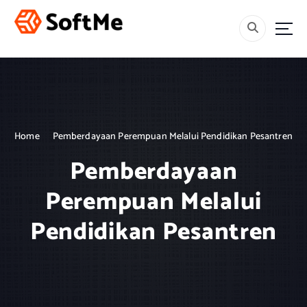
S
k
i
Menebar Rahmah, Mencetak Generasi Berakhlak dan Berilmu.
p
t
o
c
o
n
Home
Pemberdayaan Perempuan Melalui Pendidikan Pesantren
t
e
Pemberdayaan
n
t
Perempuan Melalui
Pendidikan Pesantren