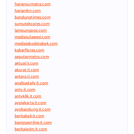
hariansumatra.com
harianikn.com
bandungtimes.com
sumutekspres.com
lampungpos.com
mediasulawesi.com
mediajabodetabek.com
kabarflores.com
seputarmetro.com
aktual.it.com
akurat.it.com
antara.it.com
analisadaily.it.com
antv.it.com
antvklik.it.com
ayojakarta.it.com
ayobandung.it.com
beritabali.it.com
bangsaonline.it.com
beritajatim.it.com