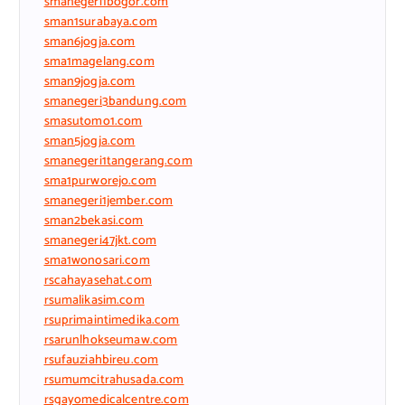
smanegeri1bogor.com
sman1surabaya.com
sman6jogja.com
sma1magelang.com
sman9jogja.com
smanegeri3bandung.com
smasutomo1.com
sman5jogja.com
smanegeri1tangerang.com
sma1purworejo.com
smanegeri1jember.com
sman2bekasi.com
smanegeri47jkt.com
sma1wonosari.com
rscahayasehat.com
rsumalikasim.com
rsuprimaintimedika.com
rsarunlhokseumaw.com
rsufauziahbireu.com
rsumumcitrahusada.com
rsgayomedicalcentre.com