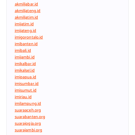
akmiljabar.id
akmiljateng.id
akmiljatim.id
imijatim.id
imijateng.id
imigorontalo.id
imibanten.id
imibali.id
imijambi.id
imikalbar.id
imikalsel.id
imipapua.id
imisumbar.id
imisumut.id
imiriau.id
imilampung.id
suaraaceh.org
suarabanten.org
suarajogja.org
suarajambi.org