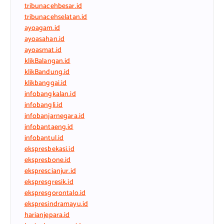
tribunacehbesar.id
tribunacehselatan.id
ayoagam.id
ayoasahan.id
ayoasmat.id
klikBalangan.id
klikBandung.id
klikbanggai.id
infobangkalan.id
infobangli.id
infobanjarnegara.id
infobantaeng.id
infobantul.id
ekspresbekasi.id
ekspresbone.id
eksprescianjur.id
ekspresgresik.id
ekspresgorontalo.id
ekspresindramayu.id
harianjepara.id