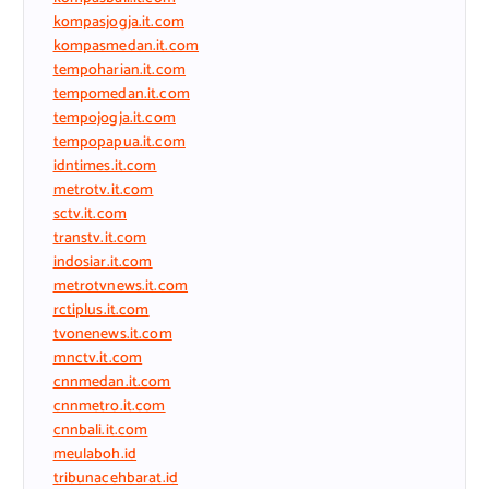
kompasjogja.it.com
kompasmedan.it.com
tempoharian.it.com
tempomedan.it.com
tempojogja.it.com
tempopapua.it.com
idntimes.it.com
metrotv.it.com
sctv.it.com
transtv.it.com
indosiar.it.com
metrotvnews.it.com
rctiplus.it.com
tvonenews.it.com
mnctv.it.com
cnnmedan.it.com
cnnmetro.it.com
cnnbali.it.com
meulaboh.id
tribunacehbarat.id