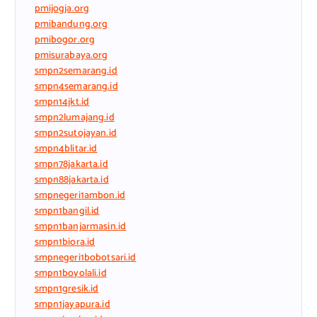
pmijogja.org
pmibandung.org
pmibogor.org
pmisurabaya.org
smpn2semarang.id
smpn4semarang.id
smpn14jkt.id
smpn2lumajang.id
smpn2sutojayan.id
smpn4blitar.id
smpn78jakarta.id
smpn88jakarta.id
smpnegeri1ambon.id
smpn1bangil.id
smpn1banjarmasin.id
smpn1biora.id
smpnegeri1bobotsari.id
smpn1boyolali.id
smpn1gresik.id
smpn1jayapura.id