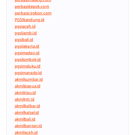
perbasimalang.com
perbasidepok.com
perbasicirebon.com
PGSIbandung.id
pgsiaceh.id
pgsijambi.id
pgsibali.id
pgsijakarta.id
pgsimedan.id
pgsilombok.id
pgsimaluku.id
pgsimanado.id
akmilsumbar.id
akmilpapua.id
akmilriau.id
akmilntt.id
akmilkalbar.id
akmilkalsel.id
akmilbali.id
akmilbanten.id
akmilaceh.id