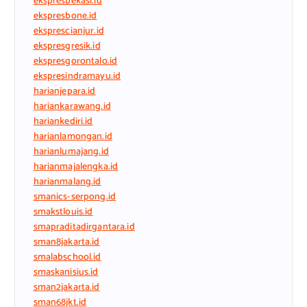
ekspresbekasi.id
ekspresbone.id
eksprescianjur.id
ekspresgresik.id
ekspresgorontalo.id
ekspresindramayu.id
harianjepara.id
hariankarawang.id
hariankediri.id
harianlamongan.id
harianlumajang.id
harianmajalengka.id
harianmalang.id
smanics-serpong.id
smakstlouis.id
smapraditadirgantara.id
sman8jakarta.id
smalabschool.id
smaskanisius.id
sman2jakarta.id
sman68jkt.id