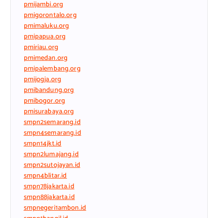
pmijambi.org
pmigorontalo.org
pmimaluku.org
pmipapua.org
pmiriau.org
pmimedan.org
pmipalembang.org
pmijogja.org
pmibandung.org
pmibogor.org
pmisurabaya.org
smpn2semarang.id
smpn4semarang.id
smpn14jkt.id
smpn2lumajang.id
smpn2sutojayan.id
smpn4blitar.id
smpn78jakarta.id
smpn88jakarta.id
smpnegeri1ambon.id