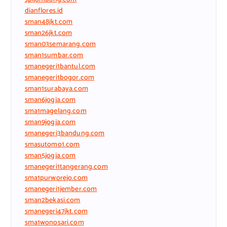
dianflores.id
sman48jkt.com
sman26jkt.com
sman03semarang.com
sman1sumbar.com
smanegeri1bantul.com
smanegeri1bogor.com
sman1surabaya.com
sman6jogja.com
sma1magelang.com
sman9jogja.com
smanegeri3bandung.com
smasutomo1.com
sman5jogja.com
smanegeri1tangerang.com
sma1purworejo.com
smanegeri1jember.com
sman2bekasi.com
smanegeri47jkt.com
sma1wonosari.com