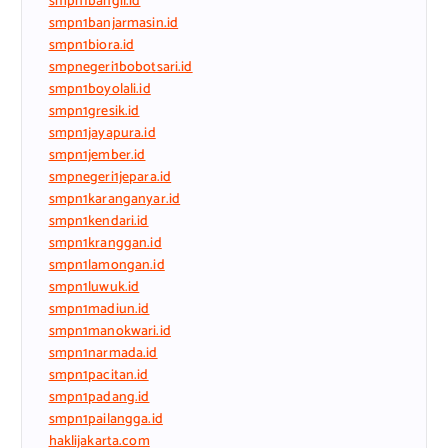
smpn1bangil.id
smpn1banjarmasin.id
smpn1biora.id
smpnegeri1bobotsari.id
smpn1boyolali.id
smpn1gresik.id
smpn1jayapura.id
smpn1jember.id
smpnegeri1jepara.id
smpn1karanganyar.id
smpn1kendari.id
smpn1kranggan.id
smpn1lamongan.id
smpn1luwuk.id
smpn1madiun.id
smpn1manokwari.id
smpn1narmada.id
smpn1pacitan.id
smpn1padang.id
smpn1pailangga.id
haklijakarta.com