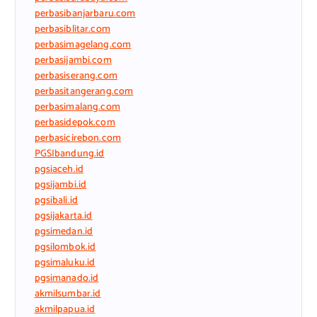
perbasibanjarbaru.com
perbasiblitar.com
perbasimagelang.com
perbasijambi.com
perbasiserang.com
perbasitangerang.com
perbasimalang.com
perbasidepok.com
perbasicirebon.com
PGSIbandung.id
pgsiaceh.id
pgsijambi.id
pgsibali.id
pgsijakarta.id
pgsimedan.id
pgsilombok.id
pgsimaluku.id
pgsimanado.id
akmilsumbar.id
akmilpapua.id