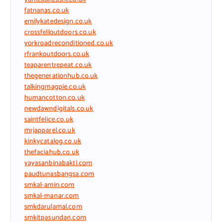
fatnanas.co.uk
emilykatedesign.co.uk
crossfelloutdoors.co.uk
yorkroadreconditioned.co.uk
rfrankoutdoors.co.uk
teaparentrepeat.co.uk
thegenerationhub.co.uk
talkingmagpie.co.uk
humancotton.co.uk
newdawndigitals.co.uk
saintfelice.co.uk
mrjapparel.co.uk
kinkycatalog.co.uk
thefaciahub.co.uk
yayasanbinabakti.com
paudtunasbangsa.com
smkal-amin.com
smkal-manar.com
smkdarulamal.com
smkitpasundan.com