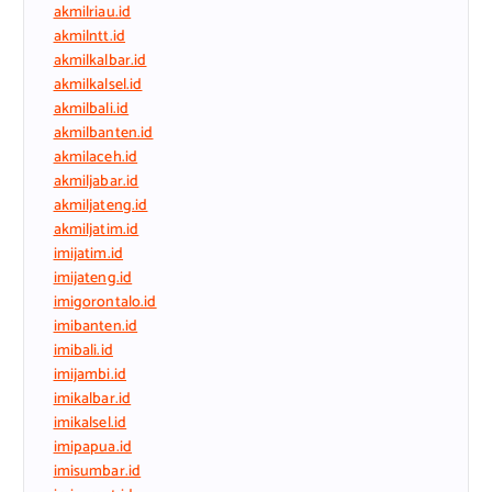
akmilriau.id
akmilntt.id
akmilkalbar.id
akmilkalsel.id
akmilbali.id
akmilbanten.id
akmilaceh.id
akmiljabar.id
akmiljateng.id
akmiljatim.id
imijatim.id
imijateng.id
imigorontalo.id
imibanten.id
imibali.id
imijambi.id
imikalbar.id
imikalsel.id
imipapua.id
imisumbar.id