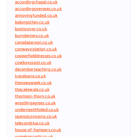
accordingchapel.co.uk
accordingoversees.co.uk
annoyingfunded.co.uk
belongsthey.co.uk
bootsrover.co.uk
burndeniers.co.uk
canadaperson.co.uk
conwayviolation.co.uk
copperfielddresses.co.uk
cowboysspot.co.uk
decemberteaching.co.uk
traceloans.co.uk
thenewsweek.co.uk
thecakewala.co.uk
thomson-thorn.co.uk
wrestlingagrees.co.uk
underneathfoiled.co.uk
spanosconcerns.co.uk
telecomblue.co.uk
house-of-hampers.co.uk
yumekanzashi.co.uk