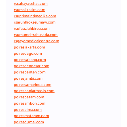
rscahayasehat.com
rsumalikasim.com
rsuprimaintimedika.com
rsarunlhokseumaw.com
rsufauziahbireu.com
rsumumcitrahusada.com
rsgayomedicalcentre.com
polresjakarta.com
polresdago.com
polressabang.com
polresdenpasar.com
polresbanten.com
polresjambi.com
polressamarinda.com
polresbanjarmasin.com
polresbatam.com
polresambon.com
polresbima.com
polresmataram.com
polresdumai.com