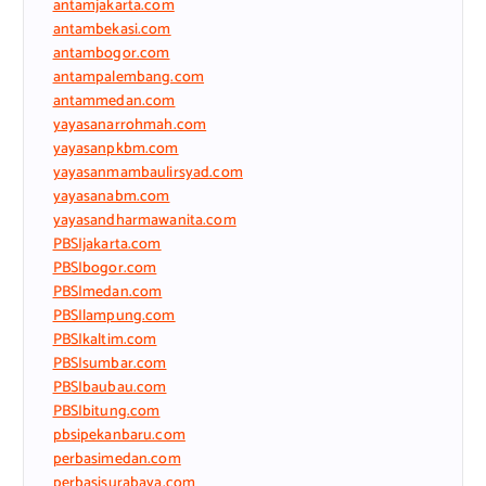
antamjakarta.com
antambekasi.com
antambogor.com
antampalembang.com
antammedan.com
yayasanarrohmah.com
yayasanpkbm.com
yayasanmambaulirsyad.com
yayasanabm.com
yayasandharmawanita.com
PBSIjakarta.com
PBSIbogor.com
PBSImedan.com
PBSIlampung.com
PBSIkaltim.com
PBSIsumbar.com
PBSIbaubau.com
PBSIbitung.com
pbsipekanbaru.com
perbasimedan.com
perbasisurabaya.com