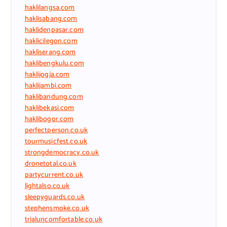
haklilangsa.com
haklisabang.com
haklidenpasar.com
haklicilegon.com
hakliserang.com
haklibengkulu.com
haklijogja.com
haklijambi.com
haklibandung.com
haklibekasi.com
haklibogor.com
perfectperson.co.uk
tourmusicfest.co.uk
strongdemocracy.co.uk
dronetotal.co.uk
partycurrent.co.uk
lightalso.co.uk
sleepyguards.co.uk
stephensmoke.co.uk
trialuncomfortable.co.uk