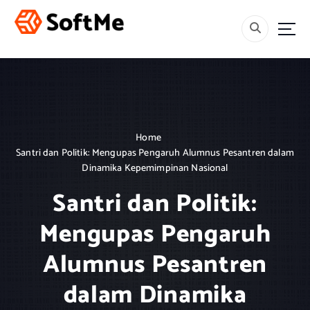
S
k
i
Menebar Rahmah, Mencetak Generasi Berakhlak dan Berilmu.
p
t
o
c
o
n
Home
t
Santri dan Politik: Mengupas Pengaruh Alumnus Pesantren dalam
e
Dinamika Kepemimpinan Nasional
n
t
Santri dan Politik:
Mengupas Pengaruh
Alumnus Pesantren
dalam Dinamika