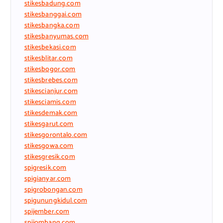
stikesbadung.com
stikesbanggai.com
stikesbangka.com
stikesbanyumas.com
stikesbekasi.com
stikesblitar.com
stikesbogor.com
stikesbrebes.com
stikescianjur.com
stikesciamis.com
stikesdemak.com
stikesgarut.com
stikesgorontalo.com
stikesgowa.com
stikesgresik.com
spigresik.com
spigianyar.com
spigrobongan.com
spigunungkidul.com
spijember.com
spijombang.com