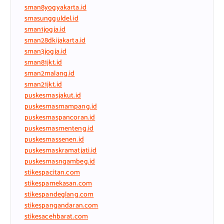
sman8yogyakarta.id
smasungguldel.id
sman1jogja.id
sman28dkijakarta.id
sman3jogja.id
sman81jkt.id
sman2malang.id
sman21jkt.id
puskesmasjakut.id
puskesmasmampang.id
puskesmaspancoran.id
puskesmasmenteng.id
puskesmassenen.id
puskesmaskramatjati.id
puskesmasngambeg.id
stikespacitan.com
stikespamekasan.com
stikespandeglang.com
stikespangandaran.com
stikesacehbarat.com