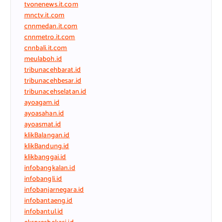
tvonenews.it.com
mnctv.it.com
cnnmedan.it.com
cnnmetro.it.com
cnnbali.it.com
meulaboh.id
tribunacehbarat.id
tribunacehbesar.id
tribunacehselatan.id
ayoagam.id
ayoasahan.id
ayoasmat.id
klikBalangan.id
klikBandung.id
klikbanggai.id
infobangkalan.id
infobangli.id
infobanjarnegara.id
infobantaeng.id
infobantul.id