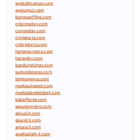
ayokalimantan.com
ayosumut.com
bangsaoffline.com
cnbcmedan.com
cnnmedan.com
cnnjakarta.com
cnbcjakarta.com
hariansumatra.com
harianikn.com
bandungtimes.com
sumutekspres.com
lampungpos.com
mediasulawesi.com
mediajabodetabek.com
kabarflores.com
seputarmetro.com
aktual.it.com
akurat.it.com
antara.it.com
analisadaily.it.com