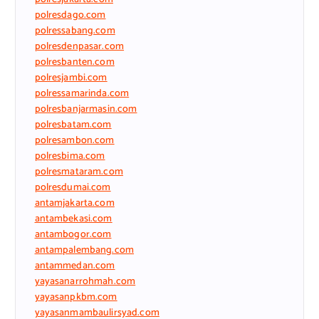
polresdago.com
polressabang.com
polresdenpasar.com
polresbanten.com
polresjambi.com
polressamarinda.com
polresbanjarmasin.com
polresbatam.com
polresambon.com
polresbima.com
polresmataram.com
polresdumai.com
antamjakarta.com
antambekasi.com
antambogor.com
antampalembang.com
antammedan.com
yayasanarrohmah.com
yayasanpkbm.com
yayasanmambaulirsyad.com