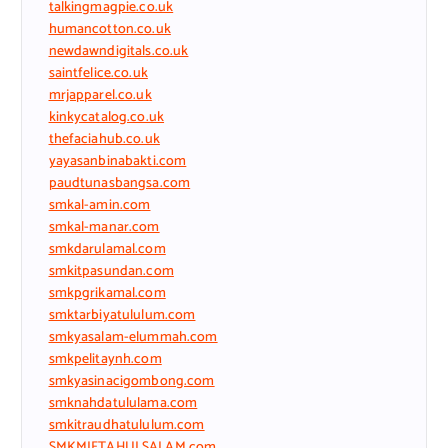
talkingmagpie.co.uk
humancotton.co.uk
newdawndigitals.co.uk
saintfelice.co.uk
mrjapparel.co.uk
kinkycatalog.co.uk
thefaciahub.co.uk
yayasanbinabakti.com
paudtunasbangsa.com
smkal-amin.com
smkal-manar.com
smkdarulamal.com
smkitpasundan.com
smkpgrikamal.com
smktarbiyatululum.com
smkyasalam-elummah.com
smkpelitaynh.com
smkyasinacigombong.com
smknahdatululama.com
smkitraudhatululum.com
SMKMIFTAHULSALAM.com