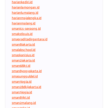
hariankediri.id
harianlamongan.id
harianlumajang.id
harianmajalengka.id
harianmalang.id
smanics-serpong.id
smakstlouis.id
smapraditadirgantara.id
sman8jakarta.id
smalabschool.id
smaskanisius.id
sman2jakarta.id
sman68jkt.id
sman8yogyakarta.id
smasungguldel.id
sman1jogja.id
sman28dkijakarta.id
sman3jogja.id
sman81jkt.id
sman2malang.id