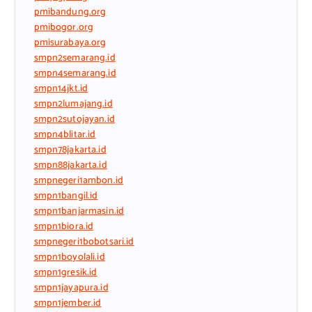
pmibandung.org
pmibogor.org
pmisurabaya.org
smpn2semarang.id
smpn4semarang.id
smpn14jkt.id
smpn2lumajang.id
smpn2sutojayan.id
smpn4blitar.id
smpn78jakarta.id
smpn88jakarta.id
smpnegeri1ambon.id
smpn1bangil.id
smpn1banjarmasin.id
smpn1biora.id
smpnegeri1bobotsari.id
smpn1boyolali.id
smpn1gresik.id
smpn1jayapura.id
smpn1jember.id