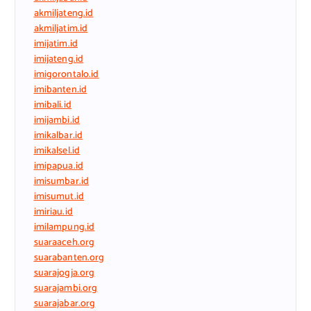
akmiljateng.id
akmiljatim.id
imijatim.id
imijateng.id
imigorontalo.id
imibanten.id
imibali.id
imijambi.id
imikalbar.id
imikalsel.id
imipapua.id
imisumbar.id
imisumut.id
imiriau.id
imilampung.id
suaraaceh.org
suarabanten.org
suarajogja.org
suarajambi.org
suarajabar.org