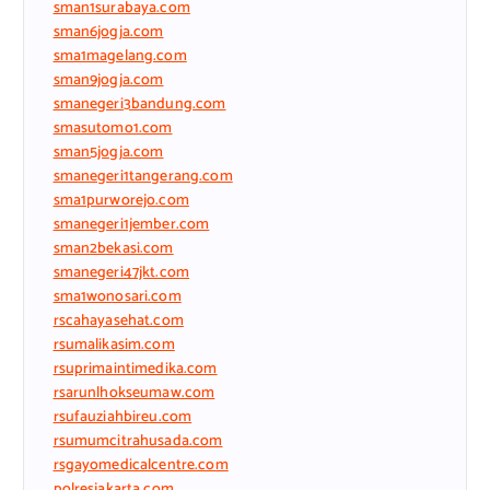
sman1surabaya.com
sman6jogja.com
sma1magelang.com
sman9jogja.com
smanegeri3bandung.com
smasutomo1.com
sman5jogja.com
smanegeri1tangerang.com
sma1purworejo.com
smanegeri1jember.com
sman2bekasi.com
smanegeri47jkt.com
sma1wonosari.com
rscahayasehat.com
rsumalikasim.com
rsuprimaintimedika.com
rsarunlhokseumaw.com
rsufauziahbireu.com
rsumumcitrahusada.com
rsgayomedicalcentre.com
polresjakarta.com