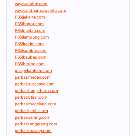
yayasanabm.com
yayasandharmawanita.com
PBSIjakarta.com
PBSIbogor.com
PBSImedan.com
PBSIlampung.com
PBSIkaltim.com
PBSIsumbar.com
PBSIbaubau.com
PBSIbitung.com
pbsipekanbaru.com
perbasimedan.com
perbasisurabaya.com
perbasibanjarbaru.com
perbasiblitar.com
perbasimagelang.com
perbasijambi.com
perbasiserang.com
perbasitangerang.com
perbasimalang.com