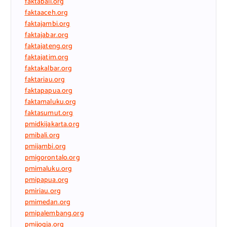
faktabali.org
faktaaceh.org
faktajambi.org
faktajabar.org
faktajateng.org
faktajatim.org
faktakalbar.org
faktariau.org
faktapapua.org
faktamaluku.org
faktasumut.org
pmidkijakarta.org
pmibali.org
pmijambi.org
pmigorontalo.org
pmimaluku.org
pmipapua.org
pmiriau.org
pmimedan.org
pmipalembang.org
pmijogja.org