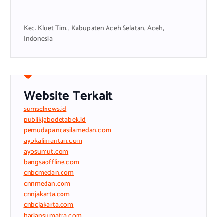
Kec. Kluet Tim., Kabupaten Aceh Selatan, Aceh,
Indonesia
Website Terkait
sumselnews.id
publikjabodetabek.id
pemudapancasilamedan.com
ayokalimantan.com
ayosumut.com
bangsaoffline.com
cnbcmedan.com
cnnmedan.com
cnnjakarta.com
cnbcjakarta.com
hariansumatra.com