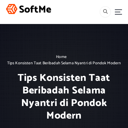
S
k
i
Menebar Rahmah, Mencetak Generasi Berakhlak dan Berilmu.
p
t
o
c
o
n
Home
t
Tips Konsisten Taat Beribadah Selama Nyantri di Pondok Modern
e
n
Tips Konsisten Taat
t
Beribadah Selama
Nyantri di Pondok
Modern