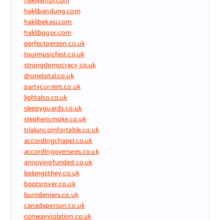
haklijambi.com
haklibandung.com
haklibekasi.com
haklibogor.com
perfectperson.co.uk
tourmusicfest.co.uk
strongdemocracy.co.uk
dronetotal.co.uk
partycurrent.co.uk
lightalso.co.uk
sleepyguards.co.uk
stephensmoke.co.uk
trialuncomfortable.co.uk
accordingchapel.co.uk
accordingoversees.co.uk
annoyingfunded.co.uk
belongsthey.co.uk
bootsrover.co.uk
burndeniers.co.uk
canadaperson.co.uk
conwayviolation.co.uk