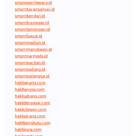
smpnegeri1jepara.id
smpn1karanganyar.id
smpn1kendari.id
smpn1kranggan.id
smpn1lamongan.id
smpn1luwuk.id
smpn1madiun.id
smpn1manokwari.id
smpn1narmada.id
smpn1pacitan.id
smpn1padang.id
smpn1pailangga.id
haklijakarta.com
haklilangsa.com
haklisabang.com
haklidenpasar.com
haklicilegon.com
hakliserang.com
haklibengkulu.com
haklijogja.com