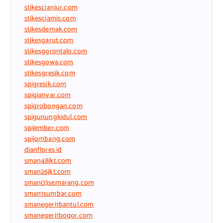
stikescianjur.com
stikesciamis.com
stikesdemak.com
stikesgarut.com
stikesgorontalo.com
stikesgowa.com
stikesgresik.com
spigresik.com
spigianyar.com
spigrobongan.com
spigunungkidul.com
spijember.com
spijombang.com
dianflores.id
sman48jkt.com
sman26jkt.com
sman03semarang.com
sman1sumbar.com
smanegeri1bantul.com
smanegeri1bogor.com