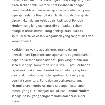
memberikan dampak ketenangan batin yang sangat luar
biasa. Ketika santri mampu
Taat Beribadah
dengan
penuh keikhlasan, maka setiap ilmu pengetahuan yang
dipelajari selama
Nyantri
akan lebih mudah diserap dan
dipraktikkan dalam kehidupan. Fasilitas di
Pondok
Modern
yang lengkap harus dimanfaatkan sebaik
mungkin untuk mendukung peningkatan kualitas
spiritual serta wawasan keagamaan yang sangat luas dan
komprehensif.
Kedisiplinan waktu adalah kunci utama dalam
menjalankan
Tips Konsisten
agar semua agenda harian
dapat terlaksana tanpa ada satu pun yang terabaikan
secara sengaja. Komitmen untuk selalu
Taat Beribadah
tepat waktu akan membentuk kepribadian yang tangguh
dan tidak mudah goyah oleh godaan duniawi yang
bersifat sementara. Pengalaman berharga selama
Nyantri
akan membekali mereka dengan ketahanan
mental yang kuat, menjadikan lulusan
Pondok Modern
sebagai sosok yang sangat mandiri dan berkarakter
islami.