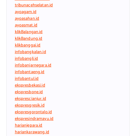
tribunacehselatan.id
ayoagam.id
ayoasahan.id
ayoasmat.id
klikBalangan.id
klikBandung.id
klikbanggai.id
infobangkalan.id
infobangli.id
infobanjarnegara.id
infobantaeng.id
infobantul.id
ekspresbekasi.id
ekspresbone.id
eksprescianjur.id
ekspresgresik.id
ekspresgorontalo.id
ekspresindramayu.id
harianjepara.id
hariankarawang.id