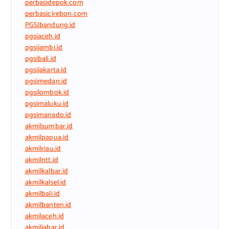
perbasidepok.com
perbasicirebon.com
PGSIbandung.id
pgsiaceh.id
pgsijambi.id
pgsibali.id
pgsijakarta.id
pgsimedan.id
pgsilombok.id
pgsimaluku.id
pgsimanado.id
akmilsumbar.id
akmilpapua.id
akmilriau.id
akmilntt.id
akmilkalbar.id
akmilkalsel.id
akmilbali.id
akmilbanten.id
akmilaceh.id
akmiljabar.id