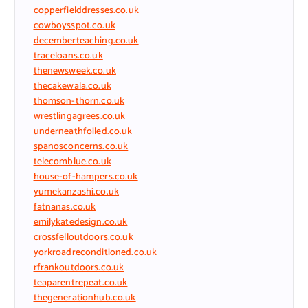
copperfielddresses.co.uk
cowboysspot.co.uk
decemberteaching.co.uk
traceloans.co.uk
thenewsweek.co.uk
thecakewala.co.uk
thomson-thorn.co.uk
wrestlingagrees.co.uk
underneathfoiled.co.uk
spanosconcerns.co.uk
telecomblue.co.uk
house-of-hampers.co.uk
yumekanzashi.co.uk
fatnanas.co.uk
emilykatedesign.co.uk
crossfelloutdoors.co.uk
yorkroadreconditioned.co.uk
rfrankoutdoors.co.uk
teaparentrepeat.co.uk
thegenerationhub.co.uk