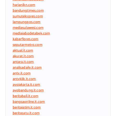
harianikn.com
bandungtimes.com
sumutekspres.com
lampungpos.com
mediasulawesi.com
mediajabodetabek.com
kabarflores.com
seputarmetro.com
aktual.it.com
akurat.it.com
antara.it.com
analisadaily.it.com
antv.it.com
antvklik.it.com
ayojakarta.it.com
ayobandung.it.com
beritabali.it.com
bangsaonline.it.com
beritajatim.it.com
beritasatu.it.com