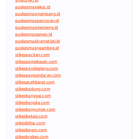
sman21jkt.id
puskesmasjakut.id
puskesmasmampang.id
puskesmaspancoran.id
puskesmasmenteng.id
puskesmassenen.id
puskesmaskramatjati.id
puskesmasngambeg.id
stikespacitan.com
stikespamekasan.com
stikespandeglang.com
stikespangandaran.com
stikesacehbarat.com
stikesbadung.com
stikesbanggai.com
stikesbangka.com
stikesbanyumas.com
stikesbekasi.com
stikesblitar.com
stikesbogor.com
stikesbrebes.com