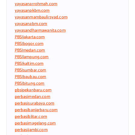
yayasanarrohmah.com
yayasanpkbm.com
yayasanmambaulirsyad.com
yayasanabm.com
yayasandharmawanita.com
PBSIjakarta.com
PBSIbogor.com
PBSImedan.com
PBSIlampung.com
PBSIkaltim.com
PBSIsumbar.com
PBSIbaubau.com
PBSIbitung.com
pbsipekanbaru.com
perbasimedan.com
perbasisurabaya.com
perbasibanjarbaru.com
perbasiblitar.com
perbasimagelang.com
perbasijambi.com