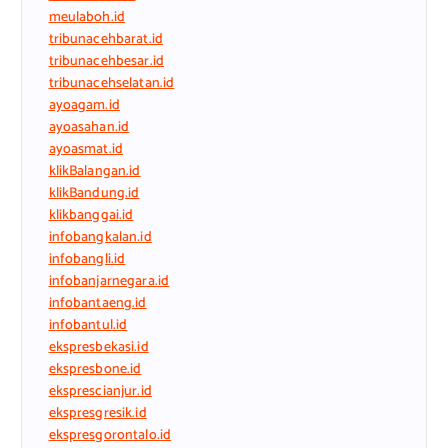
meulaboh.id
tribunacehbarat.id
tribunacehbesar.id
tribunacehselatan.id
ayoagam.id
ayoasahan.id
ayoasmat.id
klikBalangan.id
klikBandung.id
klikbanggai.id
infobangkalan.id
infobangli.id
infobanjarnegara.id
infobantaeng.id
infobantul.id
ekspresbekasi.id
ekspresbone.id
eksprescianjur.id
ekspresgresik.id
ekspresgorontalo.id