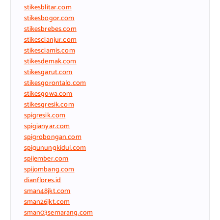
stikesblitar.com
stikesbogor.com
stikesbrebes.com
stikescianjur.com
stikesciamis.com
stikesdemak.com
stikesgarut.com
stikesgorontalo.com
stikesgowa.com
stikesgresik.com
spigresik.com
spigianyar.com
spigrobongan.com
spigunungkidul.com
spijember.com
spijombang.com
dianflores.id
sman48jkt.com
sman26jkt.com
sman03semarang.com