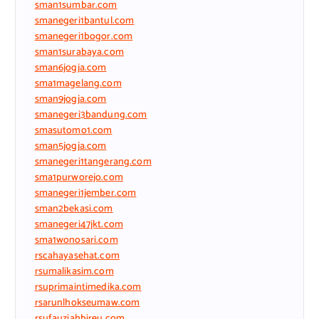
sman1sumbar.com
smanegeri1bantul.com
smanegeri1bogor.com
sman1surabaya.com
sman6jogja.com
sma1magelang.com
sman9jogja.com
smanegeri3bandung.com
smasutomo1.com
sman5jogja.com
smanegeri1tangerang.com
sma1purworejo.com
smanegeri1jember.com
sman2bekasi.com
smanegeri47jkt.com
sma1wonosari.com
rscahayasehat.com
rsumalikasim.com
rsuprimaintimedika.com
rsarunlhokseumaw.com
rsufauziahbireu.com