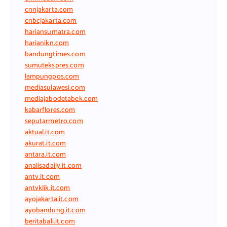
cnnjakarta.com
cnbcjakarta.com
hariansumatra.com
harianikn.com
bandungtimes.com
sumutekspres.com
lampungpos.com
mediasulawesi.com
mediajabodetabek.com
kabarflores.com
seputarmetro.com
aktual.it.com
akurat.it.com
antara.it.com
analisadaily.it.com
antv.it.com
antvklik.it.com
ayojakarta.it.com
ayobandung.it.com
beritabali.it.com