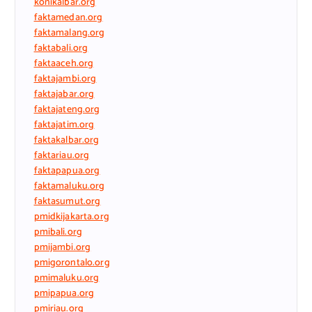
konikalbar.org
faktamedan.org
faktamalang.org
faktabali.org
faktaaceh.org
faktajambi.org
faktajabar.org
faktajateng.org
faktajatim.org
faktakalbar.org
faktariau.org
faktapapua.org
faktamaluku.org
faktasumut.org
pmidkijakarta.org
pmibali.org
pmijambi.org
pmigorontalo.org
pmimaluku.org
pmipapua.org
pmiriau.org