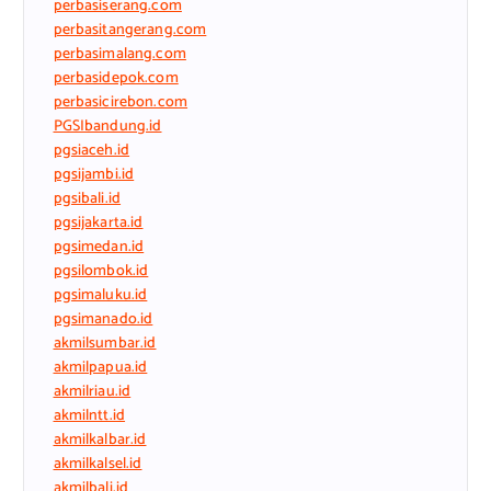
perbasiserang.com
perbasitangerang.com
perbasimalang.com
perbasidepok.com
perbasicirebon.com
PGSIbandung.id
pgsiaceh.id
pgsijambi.id
pgsibali.id
pgsijakarta.id
pgsimedan.id
pgsilombok.id
pgsimaluku.id
pgsimanado.id
akmilsumbar.id
akmilpapua.id
akmilriau.id
akmilntt.id
akmilkalbar.id
akmilkalsel.id
akmilbali.id