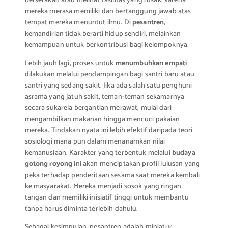
berserakan atau melihat fasilitas yang rusak, karena
mereka merasa memiliki dan bertanggung jawab atas
tempat mereka menuntut ilmu. Di
pesantren
,
kemandirian tidak berarti hidup sendiri, melainkan
kemampuan untuk berkontribusi bagi kelompoknya.
Lebih jauh lagi, proses untuk
menumbuhkan empati
dilakukan melalui pendampingan bagi santri baru atau
santri yang sedang sakit. Jika ada salah satu penghuni
asrama yang jatuh sakit, teman-teman sekamarnya
secara sukarela bergantian merawat, mulai dari
mengambilkan makanan hingga mencuci pakaian
mereka. Tindakan nyata ini lebih efektif daripada teori
sosiologi mana pun dalam menanamkan nilai
kemanusiaan. Karakter yang terbentuk melalui
budaya
gotong royong
ini akan menciptakan profil lulusan yang
peka terhadap penderitaan sesama saat mereka kembali
ke masyarakat. Mereka menjadi sosok yang ringan
tangan dan memiliki inisiatif tinggi untuk membantu
tanpa harus diminta terlebih dahulu.
Sebagai kesimpulan, pesantren adalah miniatur