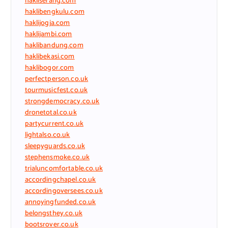
hakliserang.com
haklibengkulu.com
haklijogja.com
haklijambi.com
haklibandung.com
haklibekasi.com
haklibogor.com
perfectperson.co.uk
tourmusicfest.co.uk
strongdemocracy.co.uk
dronetotal.co.uk
partycurrent.co.uk
lightalso.co.uk
sleepyguards.co.uk
stephensmoke.co.uk
trialuncomfortable.co.uk
accordingchapel.co.uk
accordingoversees.co.uk
annoyingfunded.co.uk
belongsthey.co.uk
bootsrover.co.uk