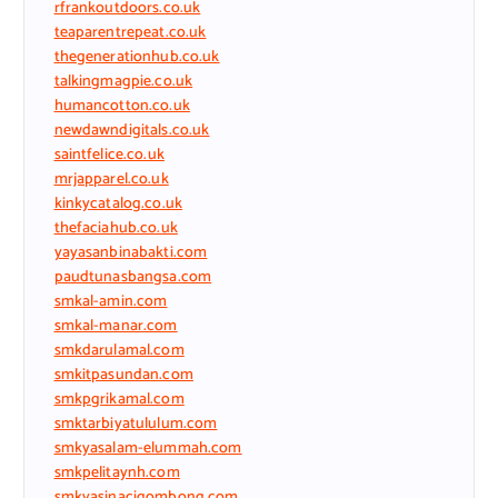
rfrankoutdoors.co.uk
teaparentrepeat.co.uk
thegenerationhub.co.uk
talkingmagpie.co.uk
humancotton.co.uk
newdawndigitals.co.uk
saintfelice.co.uk
mrjapparel.co.uk
kinkycatalog.co.uk
thefaciahub.co.uk
yayasanbinabakti.com
paudtunasbangsa.com
smkal-amin.com
smkal-manar.com
smkdarulamal.com
smkitpasundan.com
smkpgrikamal.com
smktarbiyatululum.com
smkyasalam-elummah.com
smkpelitaynh.com
smkyasinacigombong.com