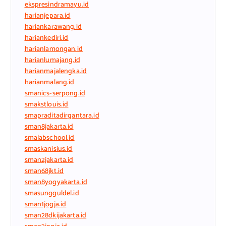
ekspresindramayu.id
harianjepara.id
hariankarawang.id
hariankediri.id
harianlamongan.id
harianlumajang.id
harianmajalengka.id
harianmalang.id
smanics-serpong.id
smakstlouis.id
smapraditadirgantara.id
sman8jakarta.id
smalabschool.id
smaskanisius.id
sman2jakarta.id
sman68jkt.id
sman8yogyakarta.id
smasungguldel.id
sman1jogja.id
sman28dkijakarta.id