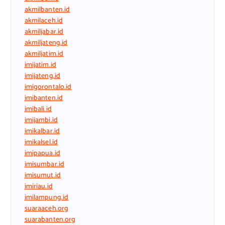
akmilbanten.id
akmilaceh.id
akmiljabar.id
akmiljateng.id
akmiljatim.id
imijatim.id
imijateng.id
imigorontalo.id
imibanten.id
imibali.id
imijambi.id
imikalbar.id
imikalsel.id
imipapua.id
imisumbar.id
imisumut.id
imiriau.id
imilampung.id
suaraaceh.org
suarabanten.org