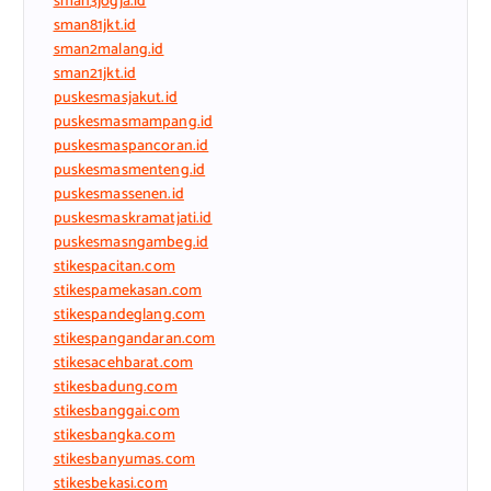
sman3jogja.id
sman81jkt.id
sman2malang.id
sman21jkt.id
puskesmasjakut.id
puskesmasmampang.id
puskesmaspancoran.id
puskesmasmenteng.id
puskesmassenen.id
puskesmaskramatjati.id
puskesmasngambeg.id
stikespacitan.com
stikespamekasan.com
stikespandeglang.com
stikespangandaran.com
stikesacehbarat.com
stikesbadung.com
stikesbanggai.com
stikesbangka.com
stikesbanyumas.com
stikesbekasi.com