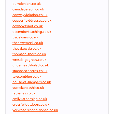
burndeniers.co.uk
canadaperson.co.uk
conwayviolation.co.uk
copperfielddresses.co.uk
cowboysspot.co.uk
decemberteaching.co.uk
traceloans.co.uk
thenewsweek.co.uk
thecakewala.co.uk
thomson-thorn.co.uk
wrestlingagrees.co.uk
underneathfoiled.co.uk
spanosconcerns.co.uk
telecomblue.co.uk
house-of-hampers.co.uk
yumekanzashi.co.uk
fatnanas.co.uk
emilykatedesign.co.uk
crossfelloutdoors.co.uk
yorkroadreconditioned.co.uk