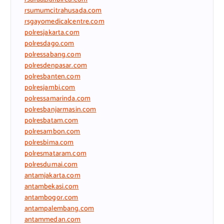
rsumumcitrahusada.com
rsgayomedicalcentre.com
polresjakarta.com
polresdago.com
polressabang.com
polresdenpasar.com
polresbanten.com
polresjambi.com
polressamarinda.com
polresbanjarmasin.com
polresbatam.com
polresambon.com
polresbima.com
polresmataram.com
polresdumai.com
antamjakarta.com
antambekasi.com
antambogor.com
antampalembang.com
antammedan.com