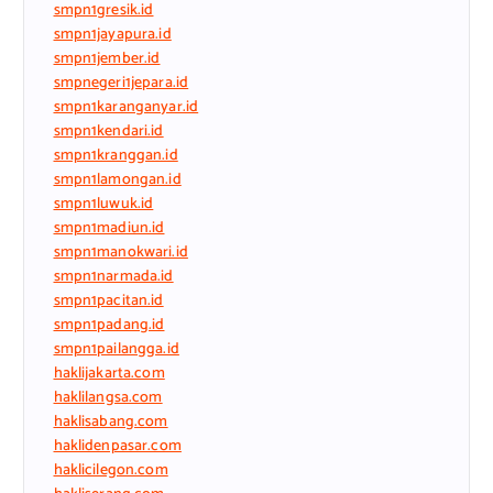
smpn1gresik.id
smpn1jayapura.id
smpn1jember.id
smpnegeri1jepara.id
smpn1karanganyar.id
smpn1kendari.id
smpn1kranggan.id
smpn1lamongan.id
smpn1luwuk.id
smpn1madiun.id
smpn1manokwari.id
smpn1narmada.id
smpn1pacitan.id
smpn1padang.id
smpn1pailangga.id
haklijakarta.com
haklilangsa.com
haklisabang.com
haklidenpasar.com
haklicilegon.com