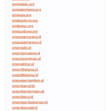
pmimedan.org
pmipalembang.org
pmijogja.org
pmibandung.org
pmibogor.org
pmisurabaya.org
smpn2semarang.id
smpn4semarang.id
smpn14jkt.id
smpn2lumajang.id
smpn2sutojayan.id
smpn4blitar.id
smpn78jakarta.id
smpn88jakarta.id
smpnegeri1ambon.id
smpn1bangil.id
smpn1banjarmasin.id
smpn1biora.id
smpnegeri1bobotsari.id
smpn1boyolali.id