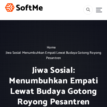
S
k
i
Menebar Rahmah, Mencetak Generasi Berakhlak dan Berilmu.
p
t
o
c
o
n
Home
t
Jiwa Sosial: Menumbuhkan Empati Lewat Budaya Gotong Royong
e
Pesantren
n
t
Jiwa Sosial:
Menumbuhkan Empati
Lewat Budaya Gotong
Royong Pesantren