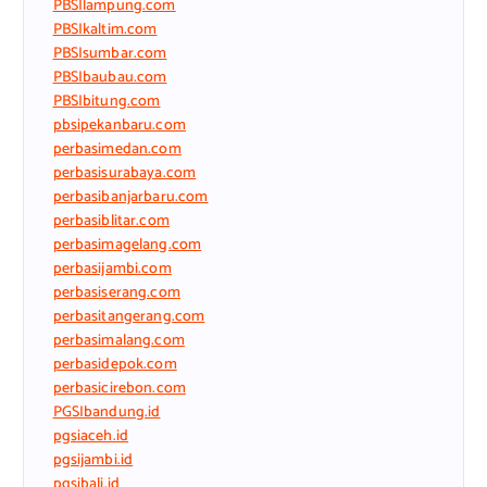
PBSIlampung.com
PBSIkaltim.com
PBSIsumbar.com
PBSIbaubau.com
PBSIbitung.com
pbsipekanbaru.com
perbasimedan.com
perbasisurabaya.com
perbasibanjarbaru.com
perbasiblitar.com
perbasimagelang.com
perbasijambi.com
perbasiserang.com
perbasitangerang.com
perbasimalang.com
perbasidepok.com
perbasicirebon.com
PGSIbandung.id
pgsiaceh.id
pgsijambi.id
pgsibali.id