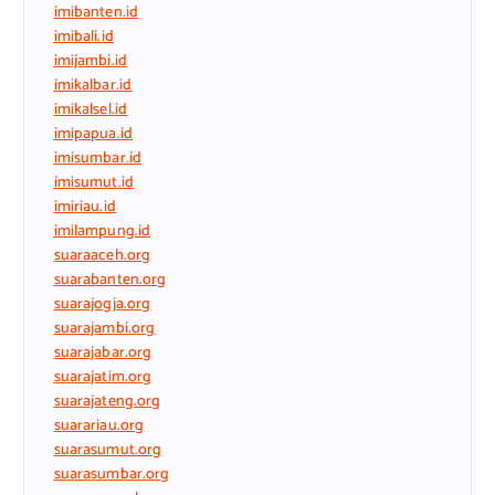
imibanten.id
imibali.id
imijambi.id
imikalbar.id
imikalsel.id
imipapua.id
imisumbar.id
imisumut.id
imiriau.id
imilampung.id
suaraaceh.org
suarabanten.org
suarajogja.org
suarajambi.org
suarajabar.org
suarajatim.org
suarajateng.org
suarariau.org
suarasumut.org
suarasumbar.org