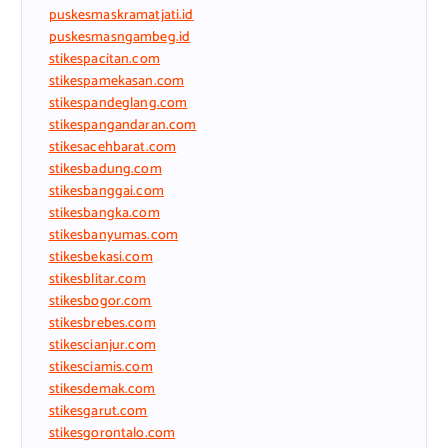
puskesmaskramatjati.id
puskesmasngambeg.id
stikespacitan.com
stikespamekasan.com
stikespandeglang.com
stikespangandaran.com
stikesacehbarat.com
stikesbadung.com
stikesbanggai.com
stikesbangka.com
stikesbanyumas.com
stikesbekasi.com
stikesblitar.com
stikesbogor.com
stikesbrebes.com
stikescianjur.com
stikesciamis.com
stikesdemak.com
stikesgarut.com
stikesgorontalo.com