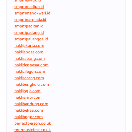
smpn1luwuk.id
smpn1madiun.id
smpn1manokwari.id
smpn1narmada.id
smpn1pacitan.id
smpn1padang.id
smpn1pailangga.id
haklijakarta.com
haklilangsa.com
haklisabang.com
haklidenpasar.com
haklicilegon.com
hakliserang.com
haklibengkulu.com
haklijogja.com
haklijambi.com
haklibandung.com
haklibekasi.com
haklibogor.com
perfectperson.co.uk
tourmusicfest.co.uk