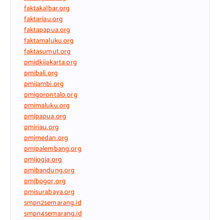
faktakalbar.org
faktariau.org
faktapapua.org
faktamaluku.org
faktasumut.org
pmidkijakarta.org
pmibali.org
pmijambi.org
pmigorontalo.org
pmimaluku.org
pmipapua.org
pmiriau.org
pmimedan.org
pmipalembang.org
pmijogja.org
pmibandung.org
pmibogor.org
pmisurabaya.org
smpn2semarang.id
smpn4semarang.id