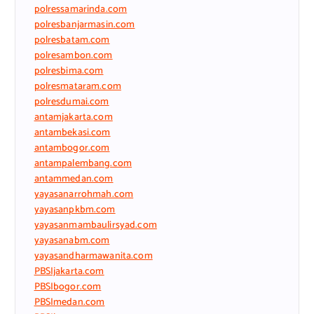
polressamarinda.com
polresbanjarmasin.com
polresbatam.com
polresambon.com
polresbima.com
polresmataram.com
polresdumai.com
antamjakarta.com
antambekasi.com
antambogor.com
antampalembang.com
antammedan.com
yayasanarrohmah.com
yayasanpkbm.com
yayasanmambaulirsyad.com
yayasanabm.com
yayasandharmawanita.com
PBSIjakarta.com
PBSIbogor.com
PBSImedan.com