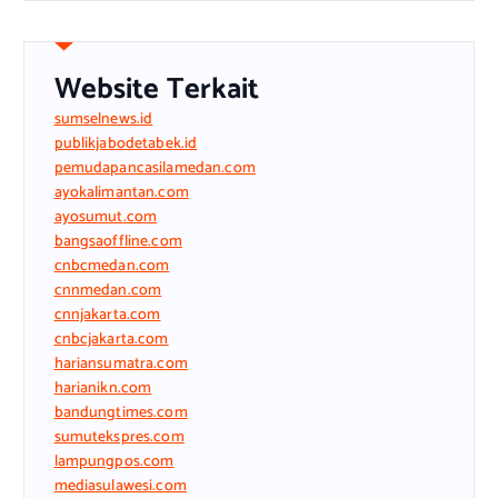
Website Terkait
sumselnews.id
publikjabodetabek.id
pemudapancasilamedan.com
ayokalimantan.com
ayosumut.com
bangsaoffline.com
cnbcmedan.com
cnnmedan.com
cnnjakarta.com
cnbcjakarta.com
hariansumatra.com
harianikn.com
bandungtimes.com
sumutekspres.com
lampungpos.com
mediasulawesi.com