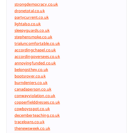
strongdemocracy.co.uk
dronetotal.co.uk
partycurrent.co.uk
lightalso.co.uk
sleepyguards.co.uk
stephensmoke.co.uk
trialuncomfortable.co.uk
accordingchapel.co.uk
accordingoversees.co.uk
annoyingfunded.co.uk
belongsthey.co.uk
bootsrover.co.uk
burndeniers.co.uk
canadaperson.co.uk
conwayviolation.co.uk
copperfielddresses.co.uk
cowboysspot.co.uk
decemberteaching.co.uk
traceloans.co.uk
thenewsweek.co.uk