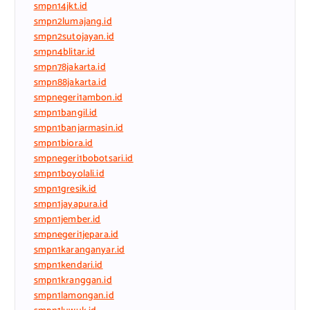
smpn14jkt.id
smpn2lumajang.id
smpn2sutojayan.id
smpn4blitar.id
smpn78jakarta.id
smpn88jakarta.id
smpnegeri1ambon.id
smpn1bangil.id
smpn1banjarmasin.id
smpn1biora.id
smpnegeri1bobotsari.id
smpn1boyolali.id
smpn1gresik.id
smpn1jayapura.id
smpn1jember.id
smpnegeri1jepara.id
smpn1karanganyar.id
smpn1kendari.id
smpn1kranggan.id
smpn1lamongan.id