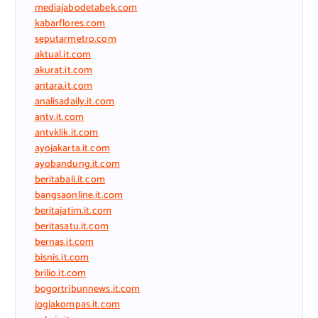
mediajabodetabek.com
kabarflores.com
seputarmetro.com
aktual.it.com
akurat.it.com
antara.it.com
analisadaily.it.com
antv.it.com
antvklik.it.com
ayojakarta.it.com
ayobandung.it.com
beritabali.it.com
bangsaonline.it.com
beritajatim.it.com
beritasatu.it.com
bernas.it.com
bisnis.it.com
brilio.it.com
bogortribunnews.it.com
jogjakompas.it.com