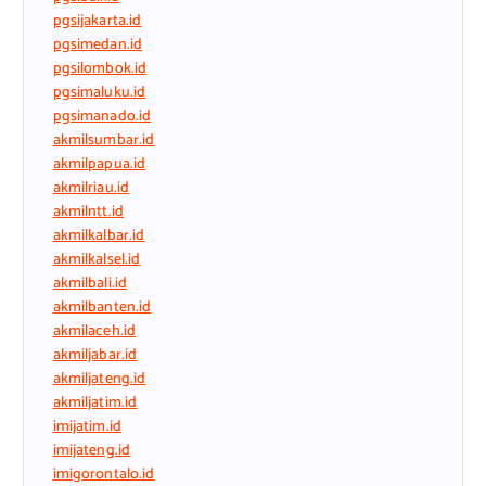
pgsijakarta.id
pgsimedan.id
pgsilombok.id
pgsimaluku.id
pgsimanado.id
akmilsumbar.id
akmilpapua.id
akmilriau.id
akmilntt.id
akmilkalbar.id
akmilkalsel.id
akmilbali.id
akmilbanten.id
akmilaceh.id
akmiljabar.id
akmiljateng.id
akmiljatim.id
imijatim.id
imijateng.id
imigorontalo.id