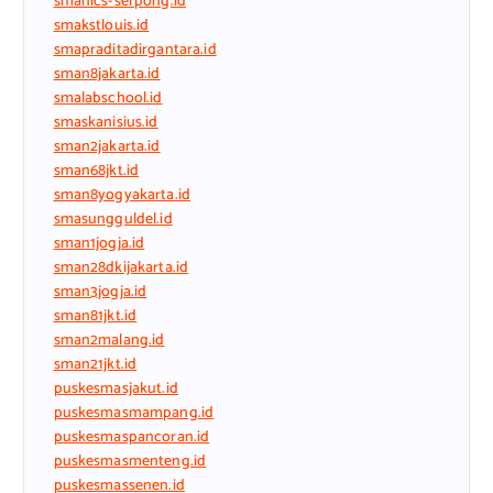
smanics-serpong.id
smakstlouis.id
smapraditadirgantara.id
sman8jakarta.id
smalabschool.id
smaskanisius.id
sman2jakarta.id
sman68jkt.id
sman8yogyakarta.id
smasungguldel.id
sman1jogja.id
sman28dkijakarta.id
sman3jogja.id
sman81jkt.id
sman2malang.id
sman21jkt.id
puskesmasjakut.id
puskesmasmampang.id
puskesmaspancoran.id
puskesmasmenteng.id
puskesmassenen.id