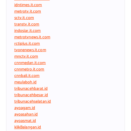
idntimes.it.com
metrotv.it.com
sctv.it.com
transtv.it.com
indosiar.it.com
metrotvnews.it.com
rctiplus.it.com
tvonenews.it.com
mnctv.it.com
cnnmedan.it.com
cnnmetro.it.com
cnnbali.it.com
meulaboh.id
tribunacehbarat.id
tribunacehbesar.id
tribunacehselatan.id
ayoagam.id
ayoasahan.id
ayoasmat.id
klikBalangan.id