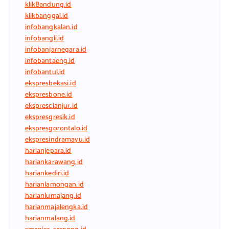
klikBandung.id
klikbanggai.id
infobangkalan.id
infobangli.id
infobanjarnegara.id
infobantaeng.id
infobantul.id
ekspresbekasi.id
ekspresbone.id
eksprescianjur.id
ekspresgresik.id
ekspresgorontalo.id
ekspresindramayu.id
harianjepara.id
hariankarawang.id
hariankediri.id
harianlamongan.id
harianlumajang.id
harianmajalengka.id
harianmalang.id