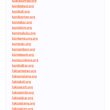
suarasumsel.org
konibekasi.org
konibali.org
konibanten.org
konijabar.org
konijatim.org
konimaluku.org
konilampung.org
konipalu.org
koniambon.org
konidepok.org
konisurabaya.org
konikalbar.org
faktamedan.org
faktamalang.org
faktabali.org
faktaaceh.org
faktajambi.org
faktajabar.org
faktajateng.org
faktajatim.org