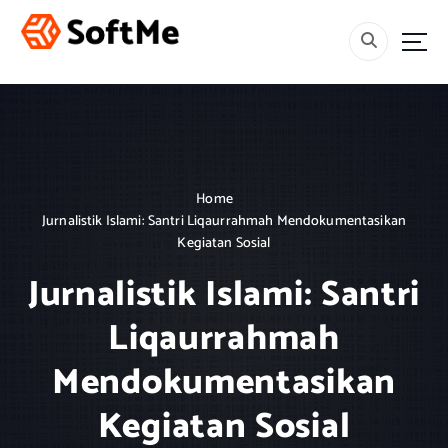
S
k
i
Menebar Rahmah, Mencetak Generasi Berakhlak dan Berilmu.
p
t
o
c
o
n
Home
t
Jurnalistik Islami: Santri Liqaurrahmah Mendokumentasikan
e
Kegiatan Sosial
n
t
Jurnalistik Islami: Santri
Liqaurrahmah
Mendokumentasikan
Kegiatan Sosial