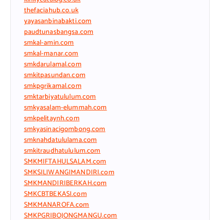
thefaciahub.co.uk
yayasanbinabakti.com
paudtunasbangsa.com
smkal-amin.com
smkal-manar.com
smkdarulamal.com
smkitpasundan.com
smkpgrikamal.com
smktarbiyatululum.com
smkyasalam-elummah.com
smkpelitaynh.com
smkyasinacigombong.com
smknahdatululama.com
smkitraudhatululum.com
SMKMIFTAHULSALAM.com
SMKSILIWANGIMANDIRI.com
SMKMANDIRIBERKAH.com
SMKCBTBEKASI.com
SMKMANAROFA.com
SMKPGRIBOJONGMANGU.com