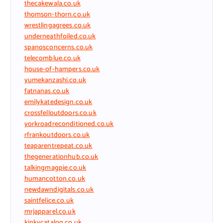
thecakewala.co.uk
thomson-thorn.co.uk
wrestlingagrees.co.uk
underneathfoiled.co.uk
spanosconcerns.co.uk
telecomblue.co.uk
house-of-hampers.co.uk
yumekanzashi.co.uk
fatnanas.co.uk
emilykatedesign.co.uk
crossfelloutdoors.co.uk
yorkroadreconditioned.co.uk
rfrankoutdoors.co.uk
teaparentrepeat.co.uk
thegenerationhub.co.uk
talkingmagpie.co.uk
humancotton.co.uk
newdawndigitals.co.uk
saintfelice.co.uk
mrjapparel.co.uk
kinkycatalog.co.uk