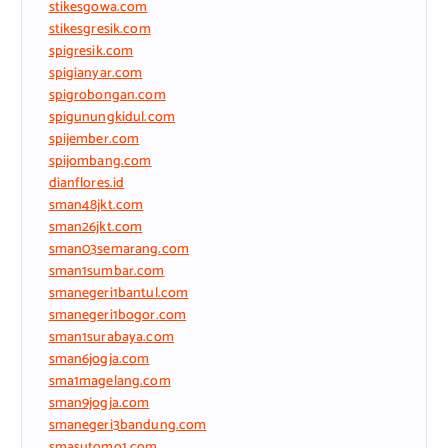
stikesgowa.com
stikesgresik.com
spigresik.com
spigianyar.com
spigrobongan.com
spigunungkidul.com
spijember.com
spijombang.com
dianflores.id
sman48jkt.com
sman26jkt.com
sman03semarang.com
sman1sumbar.com
smanegeri1bantul.com
smanegeri1bogor.com
sman1surabaya.com
sman6jogja.com
sma1magelang.com
sman9jogja.com
smanegeri3bandung.com
smasutomo1.com